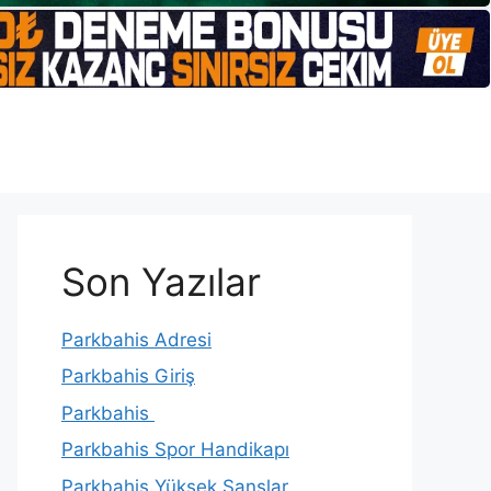
Son Yazılar
Parkbahis Adresi
Parkbahis Giriş
Parkbahis
Parkbahis Spor Handikapı
Parkbahis Yüksek Şanslar