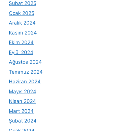
Şubat 2025
Ocak 2025
Aralık 2024
Kasım 2024
Ekim 2024
Eylül 2024
Ağustos 2024
Temmuz 2024
Haziran 2024
Mayıs 2024
Nisan 2024
Mart 2024
Şubat 2024
Ocak 2024