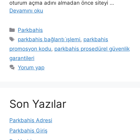
oturum açma adını almadan önce siteyi …
Devamını oku
Kategoriler
Parkbahis
Etiketler
parkbahis bağlantı i̇şlemi
,
parkbahis
promosyon kodu
,
parkbahis prosedürel güvenlik
garantileri
Yorum yap
Son Yazılar
Parkbahis Adresi
Parkbahis Giriş