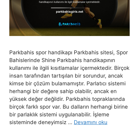
Parkbahis spor handikapı Parkbahis sitesi, Spor
Bahislerinde Shine Parkbahis handikapının
kullanımı ile ilgili kısıtlamalar içermektedir. Birçok
insan tarafından tartışılan bir sorundur, ancak
kimse bir çözüm bulamamıştır. Parlatıcı sistemi
herhangi bir değere sahip olabilir, ancak en
yüksek değer değildir. Parkbahis topraklarında
birçok farklı spor var. Bu dalların herhangi birine
bir parlaklık sistemi uygulanabilir. İşleme
sisteminde deneyimsiz …
Devamını oku