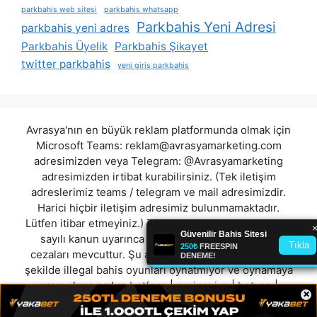
parkbahis web sitesi
parkbahis whatsapp
Parkbahis Yeni Adresi
parkbahis yeni adres
Parkbahis Üyelik
Parkbahis Şikayet
twitter parkbahis
yeni giris parkbahis
Avrasya'nın en büyük reklam platformunda olmak için
Microsoft Teams:
reklam@avrasyamarketing.com
adresimizden veya Telegram: @Avrasyamarketing
adresimizden irtibat kurabilirsiniz. (Tek iletişim
adreslerimiz teams / telegram ve mail adresimizdir.
Harici hiçbir iletişim adresimiz bulunmamaktadır.
Lütfen itibar etmeyiniz.) Türkiye yasalarına göre 7258
sayılı kanun uyarınca yasa dışı bahis oynamanın
cezaları mevcuttur. Şu an bulunduğunuz site hiç bir
şekilde illegal bahis oyunları oynatmıyor ve oynamaya
aracı olmuyordur.
betface
|
casinoviva
|
betves
|
×
megacasino
|
bettitanic
|
portobet
|
acarbet
|
betlabel
"