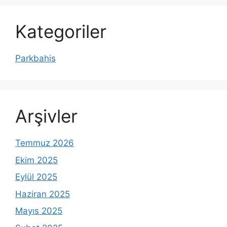
Kategoriler
Parkbahis
Arşivler
Temmuz 2026
Ekim 2025
Eylül 2025
Haziran 2025
Mayıs 2025