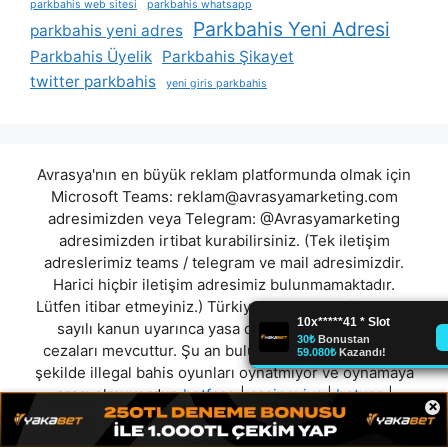
parkbahis web sitesi
parkbahis whatsapp
Parkbahis Yeni Adresi
parkbahis yeni adres
Parkbahis Üyelik
Parkbahis Şikayet
twitter parkbahis
yeni giris parkbahis
Avrasya'nın en büyük reklam platformunda olmak için
Microsoft Teams:
reklam@avrasyamarketing.com
adresimizden veya Telegram: @Avrasyamarketing
adresimizden irtibat kurabilirsiniz. (Tek iletişim
adreslerimiz teams / telegram ve mail adresimizdir.
Harici hiçbir iletişim adresimiz bulunmamaktadır.
Lütfen itibar etmeyiniz.) Türkiye yasalarına göre 7258
sayılı kanun uyarınca yasa dışı bahis oynamanın
cezaları mevcuttur. Şu an bulunduğunuz site hiç bir
şekilde illegal bahis oyunları oynatmıyor ve oynamaya
aracı olmuyordur.
betface
|
casinoviva
|
betves
|
×
megacasino
|
bettitanic
|
portobet
|
acarbet
|
betlabel
"