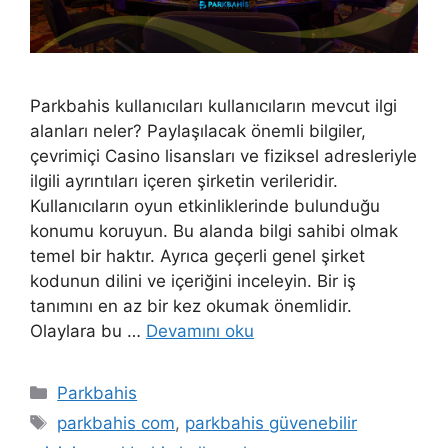
Parkbahis kullanıcıları kullanıcıların mevcut ilgi
alanları neler? Paylaşılacak önemli bilgiler,
çevrimiçi Casino lisansları ve fiziksel adresleriyle
ilgili ayrıntıları içeren şirketin verileridir.
Kullanıcıların oyun etkinliklerinde bulunduğu
konumu koruyun. Bu alanda bilgi sahibi olmak
temel bir haktır. Ayrıca geçerli genel şirket
kodunun dilini ve içeriğini inceleyin. Bir iş
tanımını en az bir kez okumak önemlidir.
Olaylara bu …
Devamını oku
Kategoriler
Parkbahis
Etiketler
parkbahis com
,
parkbahis güvenebilir