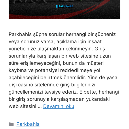
Parkbahis şüphe sorular herhangi bir şüpheniz
veya sorunuz varsa, açıklama için inşaat
yöneticinize ulaşmaktan çekinmeyin. Giriş
sorunlarıyla karşılaşan bir web sitesine uzun
süre erişilemeyeceğini, bunun da müşteri
kaybına ve potansiyel reddedilmeye yol
açabileceğini belirtmek önemlidir. Yine de yasa
dışı casino sitelerinde giriş bilgilerinizi
güncellemenizi tavsiye ederiz. Elbette, herhangi
bir giriş sorunuyla karşılaşmadan yukarıdaki
web sitesini …
Devamını oku
Kategoriler
Parkbahis