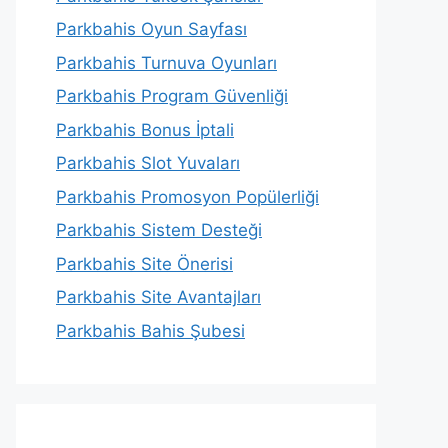
Parkbahis Oyun Sayfası
Parkbahis Turnuva Oyunları
Parkbahis Program Güvenliği
Parkbahis Bonus İptali
Parkbahis Slot Yuvaları
Parkbahis Promosyon Popülerliği
Parkbahis Sistem Desteği
Parkbahis Site Önerisi
Parkbahis Site Avantajları
Parkbahis Bahis Şubesi