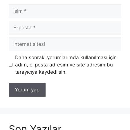
İsim
E-
posta
İnternet
sitesi
Daha sonraki yorumlarımda kullanılması için
adım, e-posta adresim ve site adresim bu
tarayıcıya kaydedilsin.
Son Yazılar