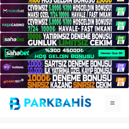
İçeriğe
atla
Menü