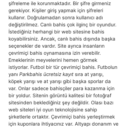
şifreleme ile korunmaktadır. Bir şifre girmeniz
gerekiyor. Kişiler giriş yapmak için şifreleri
kullanır. Doğrulamadan sonra kullanıcı adı
değiştirilmez. Canlı bahis çok ilginç bir oyundur.
İstediğiniz herhangi bir web sitesine bahis
koyabilirsiniz. Ancak, canlı bahis dışında başka
seçenekler de vardır. Site ayrıca insanların
çevrimiçi bahis oynamasına izin verebilir.
Emeklerinin meyvelerini hemen görmek
istiyorlar. Futbol bir tür çevrimiçi bahis. Futbolun
yanı
Parkbahis ücretsiz kayıt
sıra at yarışı,
köpek yarışı ve at yarışı gibi başka sporlar da
var. Onlar sadece bahisçiler para kazanma için
bir yoldur. Sitenin görüntü kalitesi bir fotoğraf
sitesinden beklediğiniz şey değildir. Olası bazı
web siteleri iyi oyun teknolojisine sahip
şirketlerle ortaktır. Çevrimiçi bahis yerleştirmek
için kuponlara ihtiyacınız var. Altyapı donanım ve