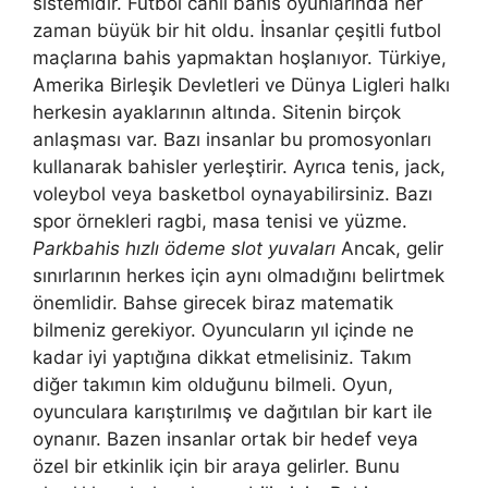
sistemidir. Futbol canlı bahis oyunlarında her
zaman büyük bir hit oldu. İnsanlar çeşitli futbol
maçlarına bahis yapmaktan hoşlanıyor. Türkiye,
Amerika Birleşik Devletleri ve Dünya Ligleri halkı
herkesin ayaklarının altında. Sitenin birçok
anlaşması var. Bazı insanlar bu promosyonları
kullanarak bahisler yerleştirir. Ayrıca tenis, jack,
voleybol veya basketbol oynayabilirsiniz. Bazı
spor örnekleri ragbi, masa tenisi ve yüzme.
Parkbahis hızlı ödeme slot yuvaları
Ancak, gelir
sınırlarının herkes için aynı olmadığını belirtmek
önemlidir. Bahse girecek biraz matematik
bilmeniz gerekiyor. Oyuncuların yıl içinde ne
kadar iyi yaptığına dikkat etmelisiniz. Takım
diğer takımın kim olduğunu bilmeli. Oyun,
oyunculara karıştırılmış ve dağıtılan bir kart ile
oynanır. Bazen insanlar ortak bir hedef veya
özel bir etkinlik için bir araya gelirler. Bunu