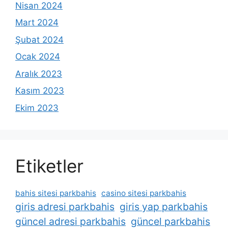
Nisan 2024
Mart 2024
Şubat 2024
Ocak 2024
Aralık 2023
Kasım 2023
Ekim 2023
Etiketler
bahis sitesi parkbahis
casino sitesi parkbahis
giris adresi parkbahis
giris yap parkbahis
güncel adresi parkbahis
güncel parkbahis