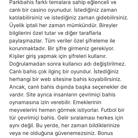
Parkbahis farklı temalara sahip eğlenceli ve
canlı bir casino oyunudur. İstediğiniz zaman
katılabilirsiniz ve istediğiniz zaman gidebilirsiniz.
Üyelik iptali her zaman mümkündür. Bireyler
bilgilerini özel tutar ve diğer taraflarla
paylaşmazlar. Tüm veriler özel şifreleme ile
korunmaktadır. Bir şifre girmeniz gerekiyor.
Kişiler giriş yapmak için şifreleri kullanır.
Doğrulamadan sonra kullanıcı adı değiştirilmez.
Canlı bahis çok ilginç bir oyundur. İstediğiniz
herhangi bir web sitesine bahis koyabilirsiniz.
Ancak, canlı bahis dışında başka seçenekler de
vardır. Site ayrıca insanların çevrimiçi bahis
oynamasına izin verebilir. Emeklerinin
meyvelerini hemen görmek istiyorlar. Futbol bir
tür çevrimiçi bahis. Gelir sıralaması herkes için
aynı değil. Bu yerde, her zaman bildiklerinize
veya ne olduğuna güvenemezsiniz. Bonus