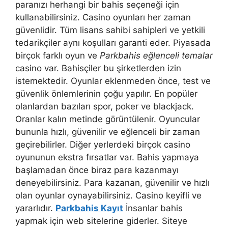
paranızı herhangi bir bahis seçeneği için
kullanabilirsiniz. Casino oyunları her zaman
güvenlidir. Tüm lisans sahibi sahipleri ve yetkili
tedarikçiler aynı koşulları garanti eder. Piyasada
birçok farklı oyun ve
Parkbahis eğlenceli temalar
casino var. Bahisçiler bu şirketlerden izin
istemektedir. Oyunlar eklenmeden önce, test ve
güvenlik önlemlerinin çoğu yapılır. En popüler
olanlardan bazıları spor, poker ve blackjack.
Oranlar kalın metinde görüntülenir. Oyuncular
bununla hızlı, güvenilir ve eğlenceli bir zaman
geçirebilirler. Diğer yerlerdeki birçok casino
oyununun ekstra fırsatlar var. Bahis yapmaya
başlamadan önce biraz para kazanmayı
deneyebilirsiniz. Para kazanan, güvenilir ve hızlı
olan oyunlar oynayabilirsiniz. Casino keyifli ve
yararlıdır.
Parkbahis Kayıt
İnsanlar bahis
yapmak için web sitelerine giderler. Siteye