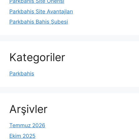
Parkbahis Site Önerisi
Parkbahis Site Avantajları
Parkbahis Bahis Şubesi
Kategoriler
Parkbahis
Arşivler
Temmuz 2026
Ekim 2025