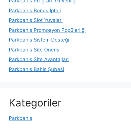
Parkbahis Program Güvenliği
Parkbahis Bonus İptali
Parkbahis Slot Yuvaları
Parkbahis Promosyon Popülerliği
Parkbahis Sistem Desteği
Parkbahis Site Önerisi
Parkbahis Site Avantajları
Parkbahis Bahis Şubesi
Kategoriler
Parkbahis