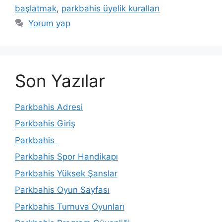
başlatmak
,
parkbahis üyelik kuralları
Yorum yap
Son Yazılar
Parkbahis Adresi
Parkbahis Giriş
Parkbahis
Parkbahis Spor Handikapı
Parkbahis Yüksek Şanslar
Parkbahis Oyun Sayfası
Parkbahis Turnuva Oyunları