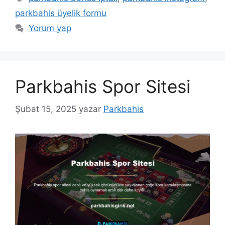
parkbahis üyelik formu
Yorum yap
Parkbahis Spor Sitesi
Şubat 15, 2025
yazar
Parkbahis