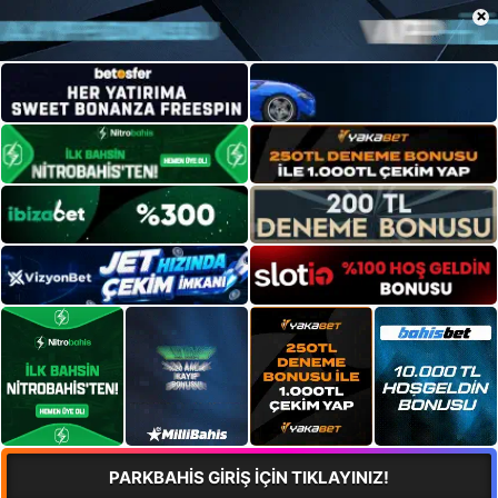
×
PARKBAHİS GİRİŞ İÇİN TIKLAYINIZ!