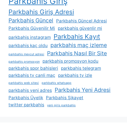
Parkbahis Giriş
Parkbahis Giriş Adresi
Parkbahis Güncel
Parkbahis Güncel Adresi
Parkbahis Güvenilir Mi
parkbahis güvenlir mi
Parkbahis Kayıt
parkbahis instagram
parkbahis maç izleme
parkbahis kaç oldu
Parkbahis Nasıl Bir Site
parkbahis mevcut adresi
parkbahis promosyon kodu
parkbahis promosyon
parkbahis spor bahisleri
parkbahis telegram
parkbahis tv canli maç
parkbahis tv izle
parkbahis web sitesi
parkbahis whatsapp
Parkbahis Yeni Adresi
parkbahis yeni adres
Parkbahis Üyelik
Parkbahis Şikayet
twitter parkbahis
yeni giris parkbahis