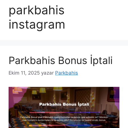
parkbahis
instagram
Parkbahis Bonus İptali
Ekim 11, 2025
yazar
Parkbahis