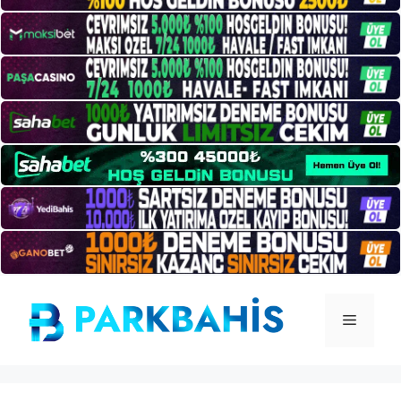
İçeriğe
atla
Menü