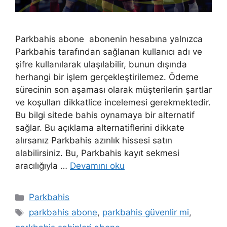
Parkbahis abone abonenin hesabına yalnızca
Parkbahis tarafından sağlanan kullanıcı adı ve
şifre kullanılarak ulaşılabilir, bunun dışında
herhangi bir işlem gerçekleştirilemez. Ödeme
sürecinin son aşaması olarak müşterilerin şartlar
ve koşulları dikkatlice incelemesi gerekmektedir.
Bu bilgi sitede bahis oynamaya bir alternatif
sağlar. Bu açıklama alternatiflerini dikkate
alırsanız Parkbahis azınlık hissesi satın
alabilirsiniz. Bu, Parkbahis kayıt sekmesi
aracılığıyla …
Devamını oku
Kategoriler
Parkbahis
Etiketler
parkbahis abone
,
parkbahis güvenlir mi
,