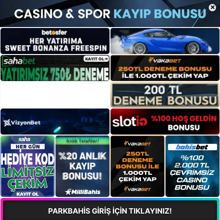
×
PARKBAHİS GİRİŞ İÇİN TIKLAYINIZ!