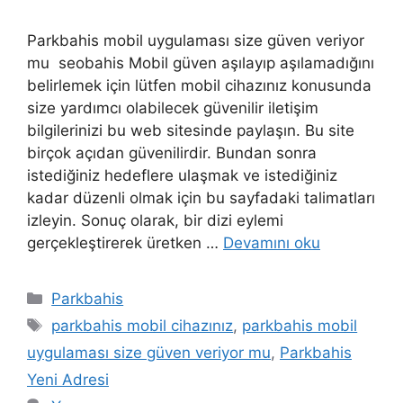
Parkbahis mobil uygulaması size güven veriyor
mu seobahis Mobil güven aşılayıp aşılamadığını
belirlemek için lütfen mobil cihazınız konusunda
size yardımcı olabilecek güvenilir iletişim
bilgilerinizi bu web sitesinde paylaşın. Bu site
birçok açıdan güvenilirdir. Bundan sonra
istediğiniz hedeflere ulaşmak ve istediğiniz
kadar düzenli olmak için bu sayfadaki talimatları
izleyin. Sonuç olarak, bir dizi eylemi
gerçekleştirerek üretken …
Devamını oku
Kategoriler
Parkbahis
Etiketler
parkbahis mobil cihazınız
,
parkbahis mobil
uygulaması size güven veriyor mu
,
Parkbahis
Yeni Adresi