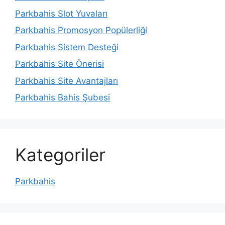
Parkbahis Slot Yuvaları
Parkbahis Promosyon Popülerliği
Parkbahis Sistem Desteği
Parkbahis Site Önerisi
Parkbahis Site Avantajları
Parkbahis Bahis Şubesi
Kategoriler
Parkbahis