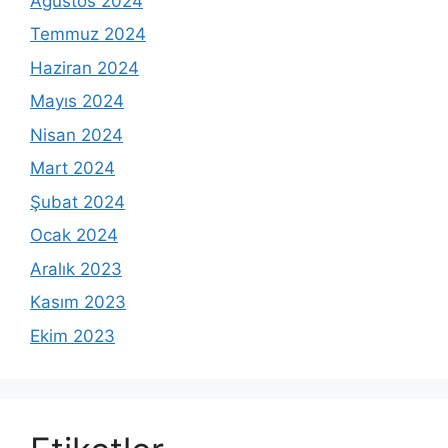
Ağustos 2024
Temmuz 2024
Haziran 2024
Mayıs 2024
Nisan 2024
Mart 2024
Şubat 2024
Ocak 2024
Aralık 2023
Kasım 2023
Ekim 2023