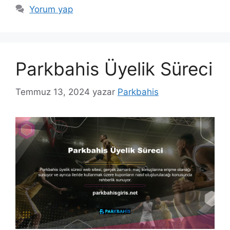
Yorum yap
Parkbahis Üyelik Süreci
Temmuz 13, 2024
yazar
Parkbahis