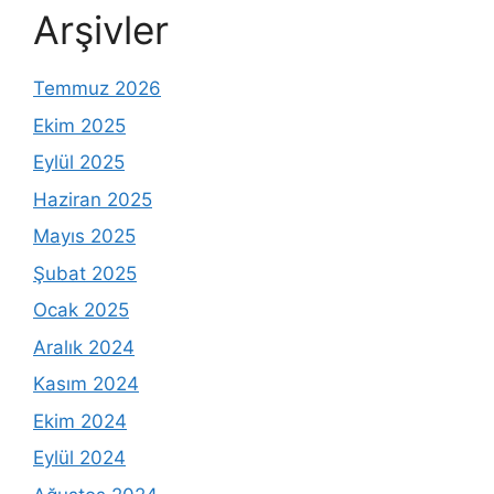
Arşivler
Temmuz 2026
Ekim 2025
Eylül 2025
Haziran 2025
Mayıs 2025
Şubat 2025
Ocak 2025
Aralık 2024
Kasım 2024
Ekim 2024
Eylül 2024