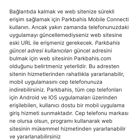
Bağlantıda kalmak ve web sitenize sürekli
erişim sağlamak için Parkbahis Mobile Connecti
kullanın. Ancak yakın zamanda telefonunuzdaki
uygulamayı güncellemediyseniz web sitesine
eski URL ile erişmeniz gerekecek.
Parkbahis
güncel adresi kullanıcıları
güncel adresini
bulmak için web sitesinin Parkbahis.com
olduğunu belirtmeniz yeterlidir. Bu adresten
sitenin hizmetlerinden rahatlıkla yararlanabilir,
mobil uygulamasını cep telefonunuza
indirebilirsiniz. Parkbahis, tüm cep telefonları
için Android ve IOS uygulamaları üzerinden
erişilebilen, kullanıcı dostu bir mobil uygulama
giriş hizmeti sunmaktadır. Cep telefonu markası
ne olursa olsun, programı kullanarak web
sitesinin mükemmel hizmetinden yararlanabilir
ve yararlanabilirsiniz