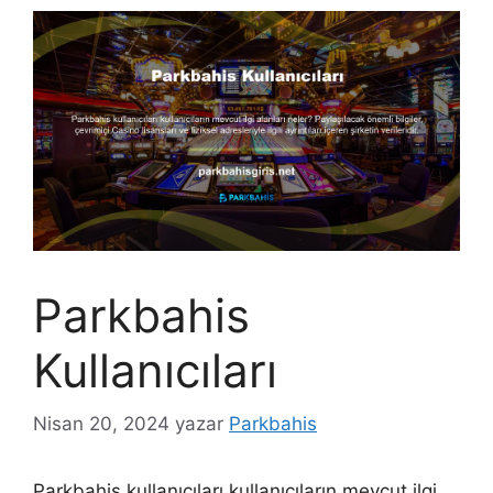
Parkbahis
Kullanıcıları
Nisan 20, 2024
yazar
Parkbahis
Parkbahis kullanıcıları kullanıcıların mevcut ilgi