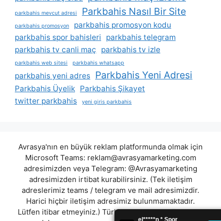
Parkbahis Nasıl Bir Site
parkbahis mevcut adresi
parkbahis promosyon kodu
parkbahis promosyon
parkbahis spor bahisleri
parkbahis telegram
parkbahis tv canli maç
parkbahis tv izle
parkbahis web sitesi
parkbahis whatsapp
Parkbahis Yeni Adresi
parkbahis yeni adres
Parkbahis Üyelik
Parkbahis Şikayet
twitter parkbahis
yeni giris parkbahis
Avrasya'nın en büyük reklam platformunda olmak için
Microsoft Teams:
reklam@avrasyamarketing.com
adresimizden veya Telegram: @Avrasyamarketing
adresimizden irtibat kurabilirsiniz. (Tek iletişim
adreslerimiz teams / telegram ve mail adresimizdir.
Harici hiçbir iletişim adresimiz bulunmamaktadır.
Lütfen itibar etmeyiniz.) Türkiye yasalarına göre 7258