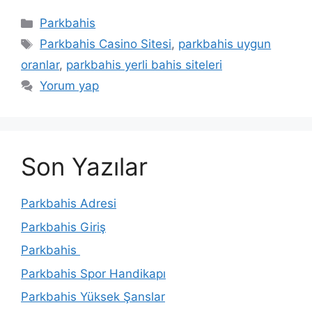
Kategoriler
Parkbahis
Etiketler
Parkbahis Casino Sitesi
,
parkbahis uygun
oranlar
,
parkbahis yerli bahis siteleri
Yorum yap
Son Yazılar
Parkbahis Adresi
Parkbahis Giriş
Parkbahis
Parkbahis Spor Handikapı
Parkbahis Yüksek Şanslar