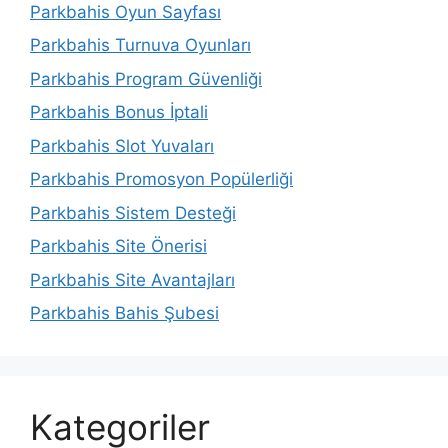
Parkbahis Oyun Sayfası
Parkbahis Turnuva Oyunları
Parkbahis Program Güvenliği
Parkbahis Bonus İptali
Parkbahis Slot Yuvaları
Parkbahis Promosyon Popülerliği
Parkbahis Sistem Desteği
Parkbahis Site Önerisi
Parkbahis Site Avantajları
Parkbahis Bahis Şubesi
Kategoriler