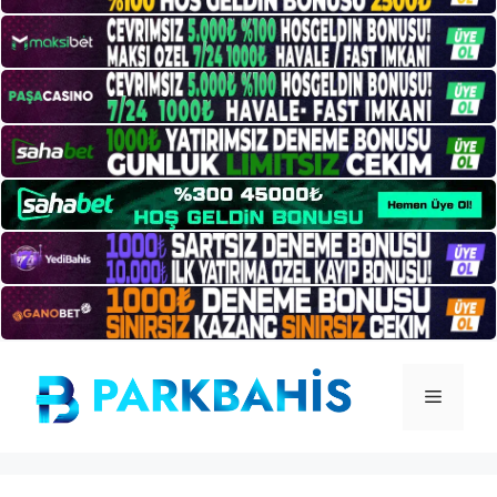
İçeriğe
atla
Menü