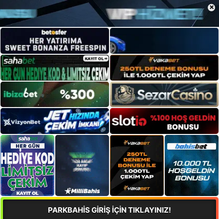
×
PARKBAHİS GİRİŞ İÇİN TIKLAYINIZ!