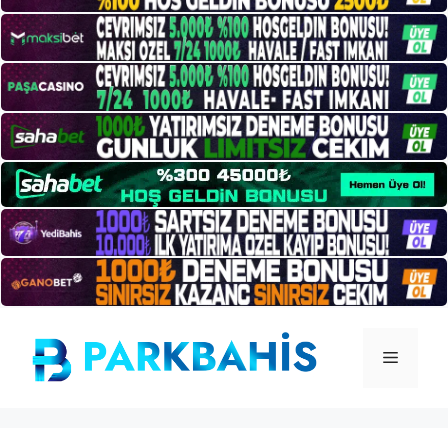
İçeriğe
atla
Menü