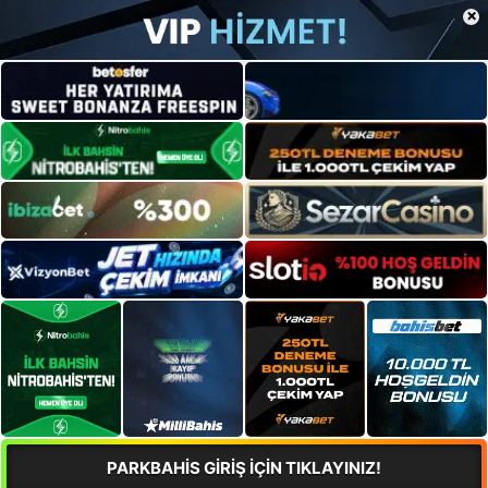
×
PARKBAHİS GİRİŞ İÇİN TIKLAYINIZ!