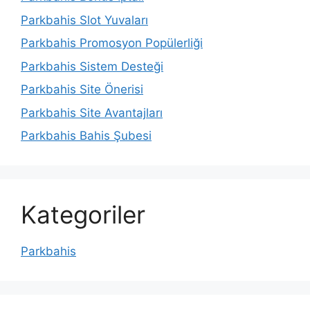
Parkbahis Slot Yuvaları
Parkbahis Promosyon Popülerliği
Parkbahis Sistem Desteği
Parkbahis Site Önerisi
Parkbahis Site Avantajları
Parkbahis Bahis Şubesi
Kategoriler
Parkbahis