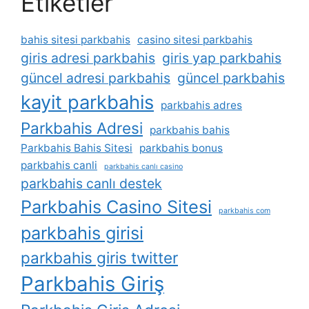
Etiketler
bahis sitesi parkbahis
casino sitesi parkbahis
giris adresi parkbahis
giris yap parkbahis
güncel adresi parkbahis
güncel parkbahis
kayit parkbahis
parkbahis adres
Parkbahis Adresi
parkbahis bahis
Parkbahis Bahis Sitesi
parkbahis bonus
parkbahis canli
parkbahis canlı casino
parkbahis canlı destek
Parkbahis Casino Sitesi
parkbahis com
parkbahis girisi
parkbahis giris twitter
Parkbahis Giriş