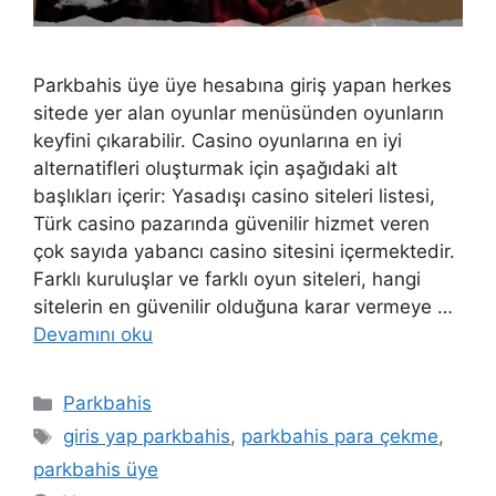
Parkbahis üye üye hesabına giriş yapan herkes
sitede yer alan oyunlar menüsünden oyunların
keyfini çıkarabilir. Casino oyunlarına en iyi
alternatifleri oluşturmak için aşağıdaki alt
başlıkları içerir: Yasadışı casino siteleri listesi,
Türk casino pazarında güvenilir hizmet veren
çok sayıda yabancı casino sitesini içermektedir.
Farklı kuruluşlar ve farklı oyun siteleri, hangi
sitelerin en güvenilir olduğuna karar vermeye …
Devamını oku
Kategoriler
Parkbahis
Etiketler
giris yap parkbahis
,
parkbahis para çekme
,
parkbahis üye