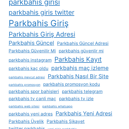
parkbahis girisi
parkbahis giris twitter
Parkbahis Giriş
Parkbahis Giriş Adresi
Parkbahis Güncel
Parkbahis Güncel Adresi
Parkbahis Güvenilir Mi
parkbahis güvenlir mi
Parkbahis Kayıt
parkbahis instagram
parkbahis maç izleme
parkbahis kaç oldu
Parkbahis Nasıl Bir Site
parkbahis mevcut adresi
parkbahis promosyon kodu
parkbahis promosyon
parkbahis spor bahisleri
parkbahis telegram
parkbahis tv canli maç
parkbahis tv izle
parkbahis web sitesi
parkbahis whatsapp
Parkbahis Yeni Adresi
parkbahis yeni adres
Parkbahis Üyelik
Parkbahis Şikayet
twitter parkbahis