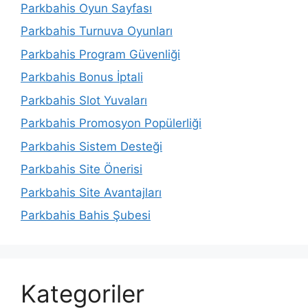
Parkbahis Oyun Sayfası
Parkbahis Turnuva Oyunları
Parkbahis Program Güvenliği
Parkbahis Bonus İptali
Parkbahis Slot Yuvaları
Parkbahis Promosyon Popülerliği
Parkbahis Sistem Desteği
Parkbahis Site Önerisi
Parkbahis Site Avantajları
Parkbahis Bahis Şubesi
Kategoriler