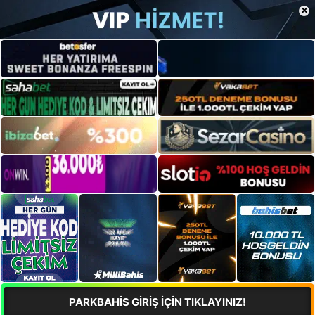
×
PARKBAHİS GİRİŞ İÇİN TIKLAYINIZ!