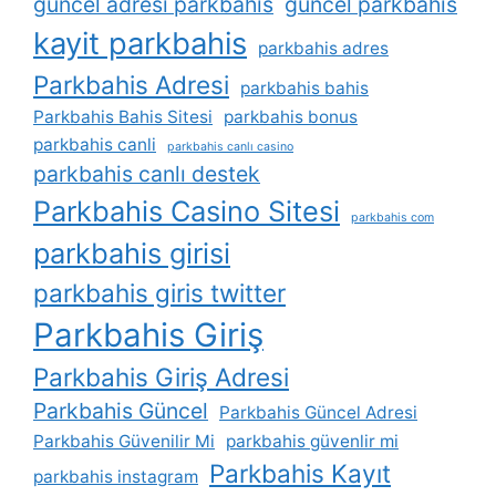
güncel adresi parkbahis
güncel parkbahis
kayit parkbahis
parkbahis adres
Parkbahis Adresi
parkbahis bahis
Parkbahis Bahis Sitesi
parkbahis bonus
parkbahis canli
parkbahis canlı casino
parkbahis canlı destek
Parkbahis Casino Sitesi
parkbahis com
parkbahis girisi
parkbahis giris twitter
Parkbahis Giriş
Parkbahis Giriş Adresi
Parkbahis Güncel
Parkbahis Güncel Adresi
Parkbahis Güvenilir Mi
parkbahis güvenlir mi
Parkbahis Kayıt
parkbahis instagram