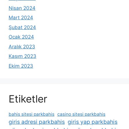
Nisan 2024
Mart 2024
Şubat 2024
Ocak 2024
Aralık 2023
Kasım 2023
Ekim 2023
Etiketler
bahis sitesi parkbahis
casino sitesi parkbahis
giris adresi parkbahis
giris yap parkbahis