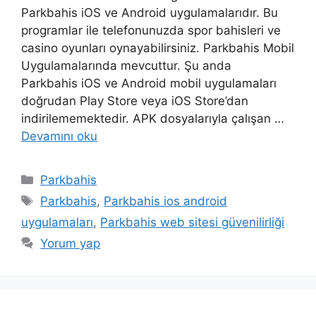
Parkbahis iOS ve Android uygulamalarıdır. Bu
programlar ile telefonunuzda spor bahisleri ve
casino oyunları oynayabilirsiniz. Parkbahis Mobil
Uygulamalarında mevcuttur. Şu anda
Parkbahis iOS ve Android mobil uygulamaları
doğrudan Play Store veya iOS Store’dan
indirilememektedir. APK dosyalarıyla çalışan …
Devamını oku
Kategoriler
Parkbahis
Etiketler
Parkbahis
,
Parkbahis ios android
uygulamaları
,
Parkbahis web sitesi güvenilirliği
Yorum yap