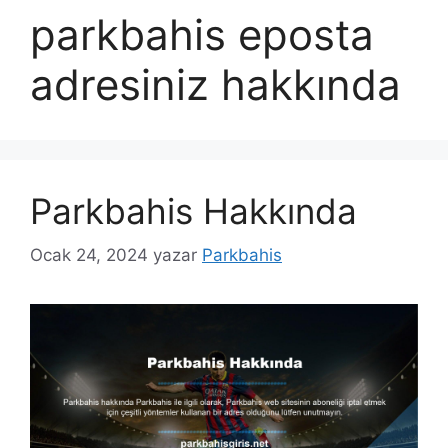
parkbahis eposta
adresiniz hakkında
Parkbahis Hakkında
Ocak 24, 2024
yazar
Parkbahis