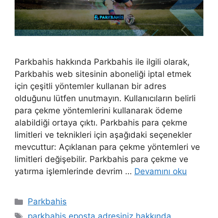
Parkbahis hakkında Parkbahis ile ilgili olarak,
Parkbahis web sitesinin aboneliği iptal etmek
için çeşitli yöntemler kullanan bir adres
olduğunu lütfen unutmayın. Kullanıcıların belirli
para çekme yöntemlerini kullanarak ödeme
alabildiği ortaya çıktı. Parkbahis para çekme
limitleri ve teknikleri için aşağıdaki seçenekler
mevcuttur: Açıklanan para çekme yöntemleri ve
limitleri değişebilir. Parkbahis para çekme ve
yatırma işlemlerinde devrim …
Devamını oku
Kategoriler
Parkbahis
Etiketler
parkbahis eposta adresiniz hakkında
,