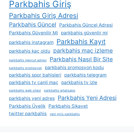
Parkbahis Giriş
Parkbahis Giriş Adresi
Parkbahis Güncel
Parkbahis Güncel Adresi
Parkbahis Güvenilir Mi
parkbahis güvenlir mi
Parkbahis Kayıt
parkbahis instagram
parkbahis maç izleme
parkbahis kaç oldu
Parkbahis Nasıl Bir Site
parkbahis mevcut adresi
parkbahis promosyon kodu
parkbahis promosyon
parkbahis spor bahisleri
parkbahis telegram
parkbahis tv canli maç
parkbahis tv izle
parkbahis web sitesi
parkbahis whatsapp
Parkbahis Yeni Adresi
parkbahis yeni adres
Parkbahis Üyelik
Parkbahis Şikayet
twitter parkbahis
yeni giris parkbahis