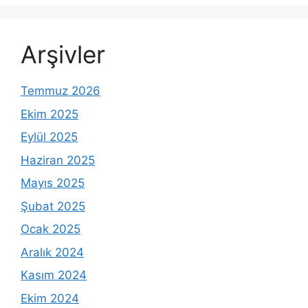
Arşivler
Temmuz 2026
Ekim 2025
Eylül 2025
Haziran 2025
Mayıs 2025
Şubat 2025
Ocak 2025
Aralık 2024
Kasım 2024
Ekim 2024