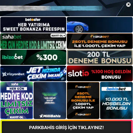
×
PARKBAHİS GİRİŞ İÇİN TIKLAYINIZ!