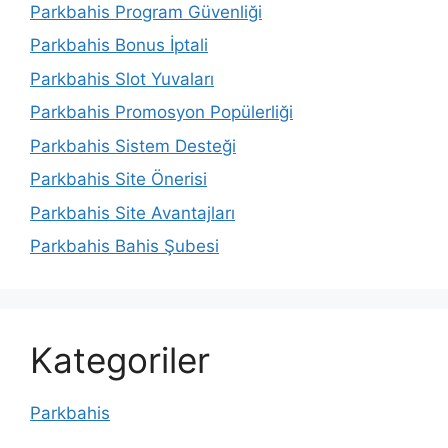
Parkbahis Program Güvenliği
Parkbahis Bonus İptali
Parkbahis Slot Yuvaları
Parkbahis Promosyon Popülerliği
Parkbahis Sistem Desteği
Parkbahis Site Önerisi
Parkbahis Site Avantajları
Parkbahis Bahis Şubesi
Kategoriler
Parkbahis