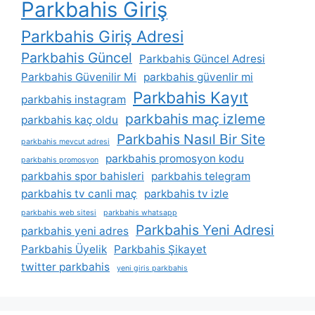
Parkbahis Giriş
Parkbahis Giriş Adresi
Parkbahis Güncel
Parkbahis Güncel Adresi
Parkbahis Güvenilir Mi
parkbahis güvenlir mi
Parkbahis Kayıt
parkbahis instagram
parkbahis maç izleme
parkbahis kaç oldu
Parkbahis Nasıl Bir Site
parkbahis mevcut adresi
parkbahis promosyon kodu
parkbahis promosyon
parkbahis spor bahisleri
parkbahis telegram
parkbahis tv canli maç
parkbahis tv izle
parkbahis web sitesi
parkbahis whatsapp
Parkbahis Yeni Adresi
parkbahis yeni adres
Parkbahis Üyelik
Parkbahis Şikayet
twitter parkbahis
yeni giris parkbahis