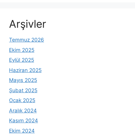
Arşivler
Temmuz 2026
Ekim 2025
Eylül 2025
Haziran 2025
Mayıs 2025
Şubat 2025
Ocak 2025
Aralık 2024
Kasım 2024
Ekim 2024