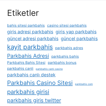
Etiketler
bahis sitesi parkbahis
casino sitesi parkbahis
giris adresi parkbahis
giris yap parkbahis
güncel adresi parkbahis
güncel parkbahis
kayit parkbahis
parkbahis adres
Parkbahis Adresi
parkbahis bahis
Parkbahis Bahis Sitesi
parkbahis bonus
parkbahis canli
parkbahis canlı casino
parkbahis canlı destek
Parkbahis Casino Sitesi
parkbahis com
parkbahis girisi
parkbahis giris twitter