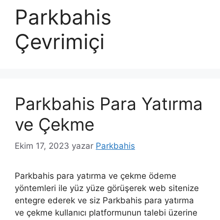
Parkbahis
Çevrimiçi
Parkbahis Para Yatırma
ve Çekme
Ekim 17, 2023
yazar
Parkbahis
Parkbahis para yatırma ve çekme ödeme
yöntemleri ile yüz yüze görüşerek web sitenize
entegre ederek ve siz Parkbahis para yatırma
ve çekme kullanıcı platformunun talebi üzerine