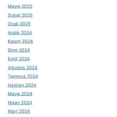
Mayıs 2025
Şubat 2025
Ocak 2025
Aralık 2024
Kasım 2024
Ekim 2024
Eylül 2024
Ağustos 2024
Temmuz 2024
Haziran 2024
Mayıs 2024
Nisan 2024
Mart 2024