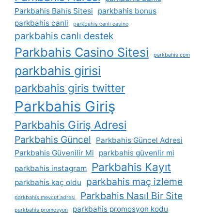
Parkbahis Bahis Sitesi
parkbahis bonus
parkbahis canli
parkbahis canlı casino
parkbahis canlı destek
Parkbahis Casino Sitesi
parkbahis com
parkbahis girisi
parkbahis giris twitter
Parkbahis Giriş
Parkbahis Giriş Adresi
Parkbahis Güncel
Parkbahis Güncel Adresi
Parkbahis Güvenilir Mi
parkbahis güvenlir mi
Parkbahis Kayıt
parkbahis instagram
parkbahis maç izleme
parkbahis kaç oldu
Parkbahis Nasıl Bir Site
parkbahis mevcut adresi
parkbahis promosyon kodu
parkbahis promosyon