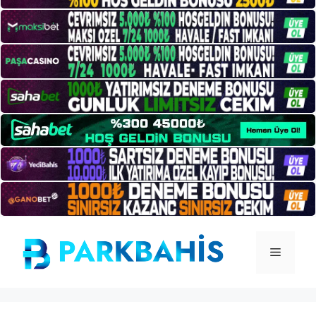
İçeriğe
atla
Menü