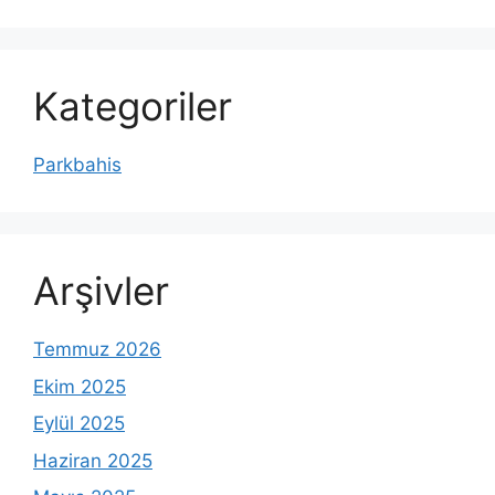
Kategoriler
Parkbahis
Arşivler
Temmuz 2026
Ekim 2025
Eylül 2025
Haziran 2025