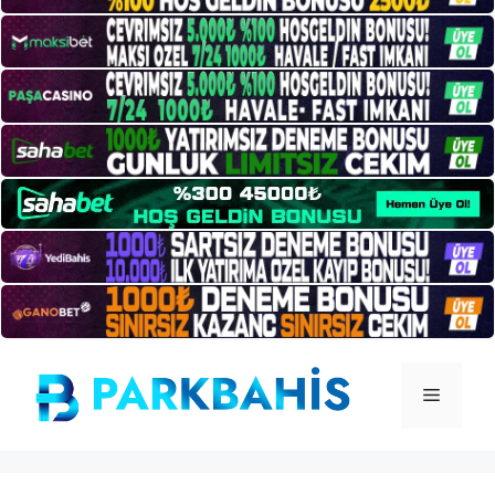
İçeriğe
atla
Menü