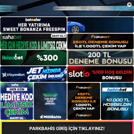
×
PARKBAHİS GİRİŞ İÇİN TIKLAYINIZ!