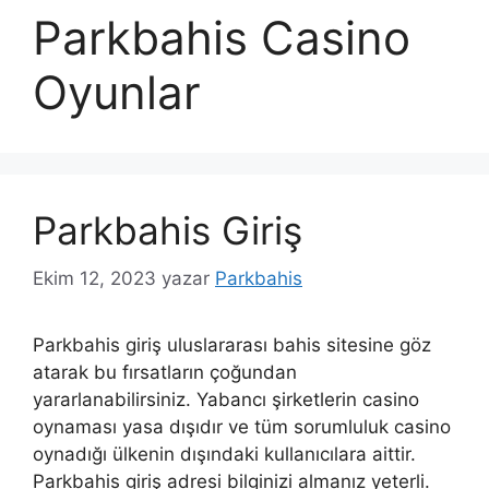
Parkbahis Casino
Oyunlar
Parkbahis Giriş
Ekim 12, 2023
yazar
Parkbahis
Parkbahis giriş uluslararası bahis sitesine göz
atarak bu fırsatların çoğundan
yararlanabilirsiniz. Yabancı şirketlerin casino
oynaması yasa dışıdır ve tüm sorumluluk casino
oynadığı ülkenin dışındaki kullanıcılara aittir.
Parkbahis giriş adresi bilginizi almanız yeterli.