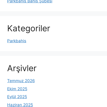
Parkbahis Bahis Şubesi
Kategoriler
Parkbahis
Arşivler
Temmuz 2026
Ekim 2025
Eylül 2025
Haziran 2025