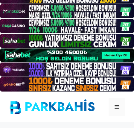
İçeriğe
atla
Menü