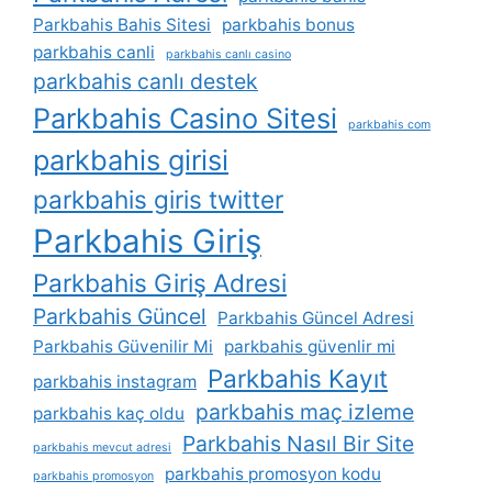
Parkbahis Bahis Sitesi
parkbahis bonus
parkbahis canli
parkbahis canlı casino
parkbahis canlı destek
Parkbahis Casino Sitesi
parkbahis com
parkbahis girisi
parkbahis giris twitter
Parkbahis Giriş
Parkbahis Giriş Adresi
Parkbahis Güncel
Parkbahis Güncel Adresi
Parkbahis Güvenilir Mi
parkbahis güvenlir mi
Parkbahis Kayıt
parkbahis instagram
parkbahis maç izleme
parkbahis kaç oldu
Parkbahis Nasıl Bir Site
parkbahis mevcut adresi
parkbahis promosyon kodu
parkbahis promosyon