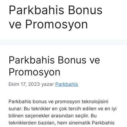
Parkbahis Bonus
ve Promosyon
Parkbahis Bonus ve
Promosyon
Ekim 17, 2023
yazar
Parkbahis
Parkbahis bonus ve promosyon teknolojisini
sunar. Bu teknikler en çok tercih edilen ve en iyi
bilinen seçenekler arasından seçilir. Bu
tekniklerden bazıları, hem sinematik Parkbahis