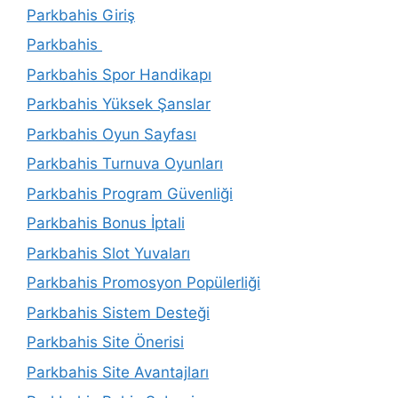
Parkbahis Giriş
Parkbahis
Parkbahis Spor Handikapı
Parkbahis Yüksek Şanslar
Parkbahis Oyun Sayfası
Parkbahis Turnuva Oyunları
Parkbahis Program Güvenliği
Parkbahis Bonus İptali
Parkbahis Slot Yuvaları
Parkbahis Promosyon Popülerliği
Parkbahis Sistem Desteği
Parkbahis Site Önerisi
Parkbahis Site Avantajları