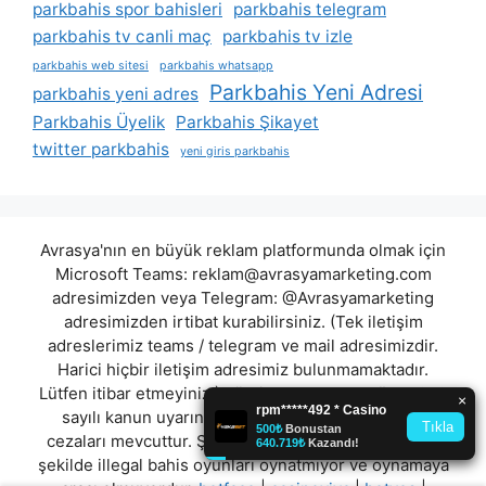
parkbahis spor bahisleri
parkbahis telegram
parkbahis tv canli maç
parkbahis tv izle
parkbahis web sitesi
parkbahis whatsapp
Parkbahis Yeni Adresi
parkbahis yeni adres
Parkbahis Üyelik
Parkbahis Şikayet
twitter parkbahis
yeni giris parkbahis
Avrasya'nın en büyük reklam platformunda olmak için
Microsoft Teams:
reklam@avrasyamarketing.com
adresimizden veya Telegram: @Avrasyamarketing
adresimizden irtibat kurabilirsiniz. (Tek iletişim
adreslerimiz teams / telegram ve mail adresimizdir.
Harici hiçbir iletişim adresimiz bulunmamaktadır.
Lütfen itibar etmeyiniz.) Türkiye yasalarına göre 7258
sayılı kanun uyarınca yasa dışı bahis oynamanın
cezaları mevcuttur. Şu an bulunduğunuz site hiç bir
şekilde illegal bahis oyunları oynatmıyor ve oynamaya