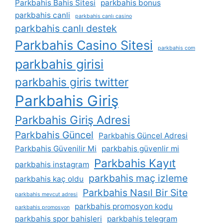
Parkbahis Bahis Sitesi
parkbahis bonus
parkbahis canli
parkbahis canlı casino
parkbahis canlı destek
Parkbahis Casino Sitesi
parkbahis com
parkbahis girisi
parkbahis giris twitter
Parkbahis Giriş
Parkbahis Giriş Adresi
Parkbahis Güncel
Parkbahis Güncel Adresi
Parkbahis Güvenilir Mi
parkbahis güvenlir mi
Parkbahis Kayıt
parkbahis instagram
parkbahis maç izleme
parkbahis kaç oldu
Parkbahis Nasıl Bir Site
parkbahis mevcut adresi
parkbahis promosyon kodu
parkbahis promosyon
parkbahis spor bahisleri
parkbahis telegram