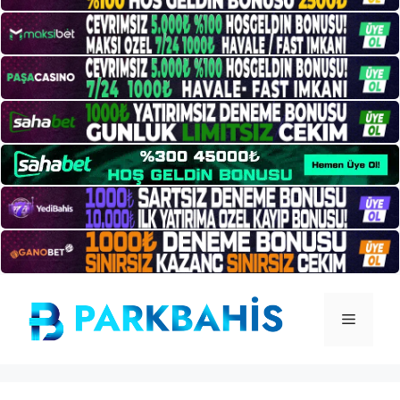
İçeriğe
atla
Menü