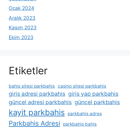
Ocak 2024
Aralık 2023
Kasım 2023
Ekim 2023
Etiketler
bahis sitesi parkbahis
casino sitesi parkbahis
giris adresi parkbahis
giris yap parkbahis
güncel adresi parkbahis
güncel parkbahis
kayit parkbahis
parkbahis adres
Parkbahis Adresi
parkbahis bahis