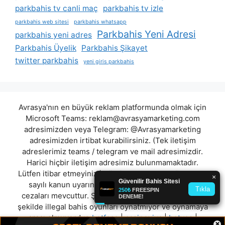
parkbahis tv canli maç
parkbahis tv izle
parkbahis web sitesi
parkbahis whatsapp
Parkbahis Yeni Adresi
parkbahis yeni adres
Parkbahis Üyelik
Parkbahis Şikayet
twitter parkbahis
yeni giris parkbahis
Avrasya'nın en büyük reklam platformunda olmak için
Microsoft Teams:
reklam@avrasyamarketing.com
adresimizden veya Telegram: @Avrasyamarketing
adresimizden irtibat kurabilirsiniz. (Tek iletişim
adreslerimiz teams / telegram ve mail adresimizdir.
Harici hiçbir iletişim adresimiz bulunmamaktadır.
Lütfen itibar etmeyiniz.) Türkiye yasalarına göre 7258
sayılı kanun uyarınca yasa dışı bahis oynamanın
cezaları mevcuttur. Şu an bulunduğunuz site hiç bir
şekilde illegal bahis oyunları oynatmıyor ve oynamaya
aracı olmuyordur.
betface
|
casinoviva
|
betves
|
×