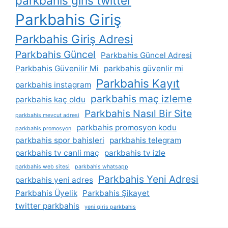
parkbahis giris twitter
Parkbahis Giriş
Parkbahis Giriş Adresi
Parkbahis Güncel
Parkbahis Güncel Adresi
Parkbahis Güvenilir Mi
parkbahis güvenlir mi
Parkbahis Kayıt
parkbahis instagram
parkbahis maç izleme
parkbahis kaç oldu
Parkbahis Nasıl Bir Site
parkbahis mevcut adresi
parkbahis promosyon kodu
parkbahis promosyon
parkbahis spor bahisleri
parkbahis telegram
parkbahis tv canli maç
parkbahis tv izle
parkbahis web sitesi
parkbahis whatsapp
Parkbahis Yeni Adresi
parkbahis yeni adres
Parkbahis Üyelik
Parkbahis Şikayet
twitter parkbahis
yeni giris parkbahis