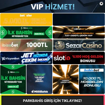
×
PARKBAHİS GİRİŞ İÇİN TIKLAYINIZ!