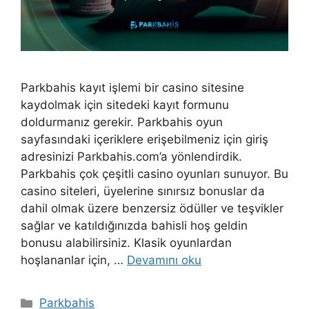
Parkbahis kayıt işlemi bir casino sitesine
kaydolmak için sitedeki kayıt formunu
doldurmanız gerekir. Parkbahis oyun
sayfasındaki içeriklere erişebilmeniz için giriş
adresinizi Parkbahis.com’a yönlendirdik.
Parkbahis çok çeşitli casino oyunları sunuyor. Bu
casino siteleri, üyelerine sınırsız bonuslar da
dahil olmak üzere benzersiz ödüller ve teşvikler
sağlar ve katıldığınızda bahisli hoş geldin
bonusu alabilirsiniz. Klasik oyunlardan
hoşlananlar için, …
Devamını oku
Kategoriler
Parkbahis