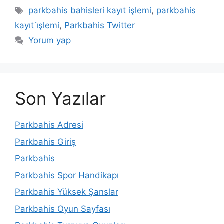
Etiketler
parkbahis bahisleri kayıt işlemi
,
parkbahis
kayıt i̇şlemi
,
Parkbahis Twitter
Yorum yap
Son Yazılar
Parkbahis Adresi
Parkbahis Giriş
Parkbahis
Parkbahis Spor Handikapı
Parkbahis Yüksek Şanslar
Parkbahis Oyun Sayfası