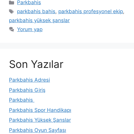
Kategoriler
Parkbahis
Etiketler
parkbahis bahis
,
parkbahis profesyonel ekip
,
parkbahis yüksek şanslar
Yorum yap
Son Yazılar
Parkbahis Adresi
Parkbahis Giriş
Parkbahis
Parkbahis Spor Handikapı
Parkbahis Yüksek Şanslar
Parkbahis Oyun Sayfası