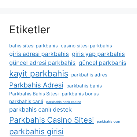
Etiketler
bahis sitesi parkbahis
casino sitesi parkbahis
giris adresi parkbahis
giris yap parkbahis
güncel adresi parkbahis
güncel parkbahis
kayit parkbahis
parkbahis adres
Parkbahis Adresi
parkbahis bahis
Parkbahis Bahis Sitesi
parkbahis bonus
parkbahis canli
parkbahis canlı casino
parkbahis canlı destek
Parkbahis Casino Sitesi
parkbahis com
parkbahis girisi