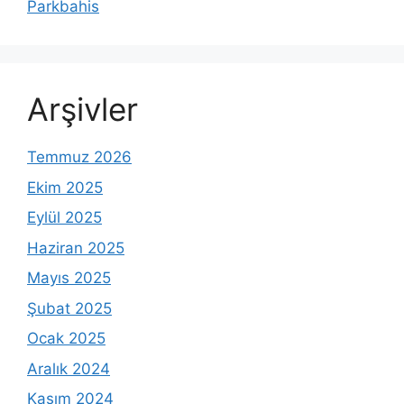
Parkbahis
Arşivler
Temmuz 2026
Ekim 2025
Eylül 2025
Haziran 2025
Mayıs 2025
Şubat 2025
Ocak 2025
Aralık 2024
Kasım 2024