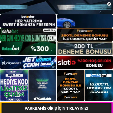
×
PARKBAHİS GİRİŞ İÇİN TIKLAYINIZ!