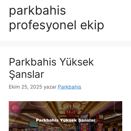
parkbahis
profesyonel ekip
Parkbahis Yüksek
Şanslar
Ekim 25, 2025
yazar
Parkbahis