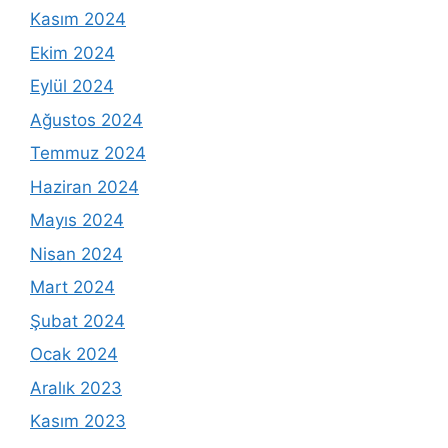
Kasım 2024
Ekim 2024
Eylül 2024
Ağustos 2024
Temmuz 2024
Haziran 2024
Mayıs 2024
Nisan 2024
Mart 2024
Şubat 2024
Ocak 2024
Aralık 2023
Kasım 2023