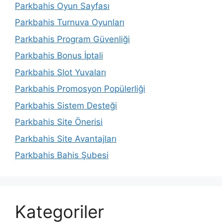
Parkbahis Oyun Sayfası
Parkbahis Turnuva Oyunları
Parkbahis Program Güvenliği
Parkbahis Bonus İptali
Parkbahis Slot Yuvaları
Parkbahis Promosyon Popülerliği
Parkbahis Sistem Desteği
Parkbahis Site Önerisi
Parkbahis Site Avantajları
Parkbahis Bahis Şubesi
Kategoriler