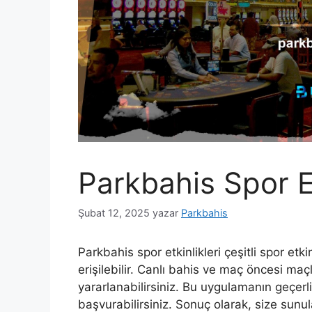
Parkbahis Spor Et
Şubat 12, 2025
yazar
Parkbahis
Parkbahis spor etkinlikleri çeşitli spor etkinl
erişilebilir. Canlı bahis ve maç öncesi maç
yararlanabilirsiniz. Bu uygulamanın geçerlil
başvurabilirsiniz. Sonuç olarak, size sunu