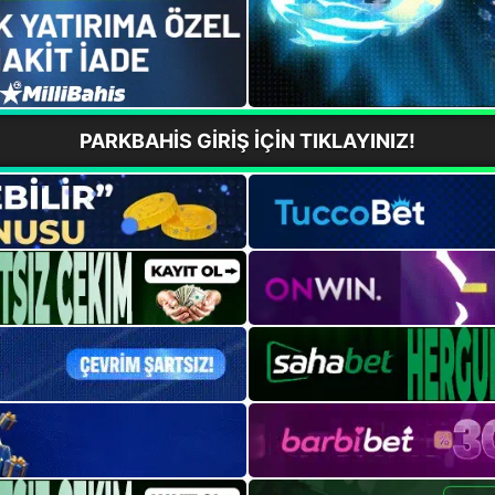
PARKBAHİS GİRİŞ İÇİN TIKLAYINIZ!