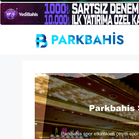
İçeriğe
atla