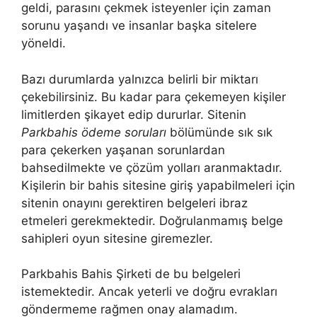
geldi, parasını çekmek isteyenler için zaman
sorunu yaşandı ve insanlar başka sitelere
yöneldi.
Bazı durumlarda yalnızca belirli bir miktarı
çekebilirsiniz. Bu kadar para çekemeyen kişiler
limitlerden şikayet edip dururlar. Sitenin
Parkbahis ödeme soruları
bölümünde sık sık
para çekerken yaşanan sorunlardan
bahsedilmekte ve çözüm yolları aranmaktadır.
Kişilerin bir bahis sitesine giriş yapabilmeleri için
sitenin onayını gerektiren belgeleri ibraz
etmeleri gerekmektedir. Doğrulanmamış belge
sahipleri oyun sitesine giremezler.
Parkbahis Bahis Şirketi de bu belgeleri
istemektedir. Ancak yeterli ve doğru evrakları
göndermeme rağmen onay alamadım.