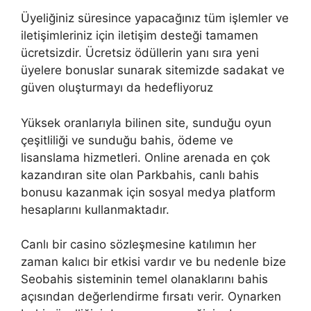
Üyeliğiniz süresince yapacağınız tüm işlemler ve
iletişimleriniz için iletişim desteği tamamen
ücretsizdir. Ücretsiz ödüllerin yanı sıra yeni
üyelere bonuslar sunarak sitemizde sadakat ve
güven oluşturmayı da hedefliyoruz
Yüksek oranlarıyla bilinen site, sunduğu oyun
çeşitliliği ve sunduğu bahis, ödeme ve
lisanslama hizmetleri. Online arenada en çok
kazandıran site olan Parkbahis, canlı bahis
bonusu kazanmak için sosyal medya platform
hesaplarını kullanmaktadır.
Canlı bir casino sözleşmesine katılımın her
zaman kalıcı bir etkisi vardır ve bu nedenle bize
Seobahis sisteminin temel olanaklarını bahis
açısından değerlendirme fırsatı verir. Oynarken