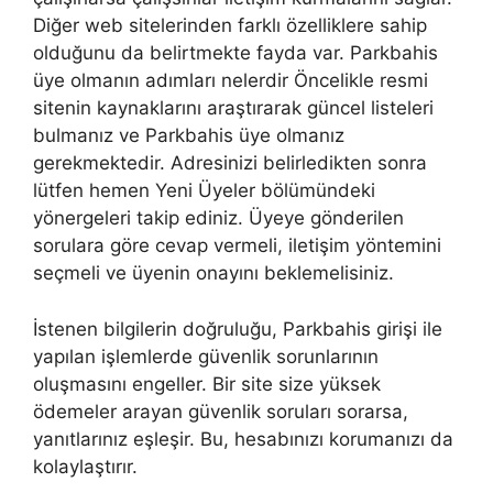
Diğer web sitelerinden farklı özelliklere sahip
olduğunu da belirtmekte fayda var. Parkbahis
üye olmanın adımları nelerdir Öncelikle resmi
sitenin kaynaklarını araştırarak güncel listeleri
bulmanız ve Parkbahis üye olmanız
gerekmektedir. Adresinizi belirledikten sonra
lütfen hemen Yeni Üyeler bölümündeki
yönergeleri takip ediniz. Üyeye gönderilen
sorulara göre cevap vermeli, iletişim yöntemini
seçmeli ve üyenin onayını beklemelisiniz.
İstenen bilgilerin doğruluğu, Parkbahis girişi ile
yapılan işlemlerde güvenlik sorunlarının
oluşmasını engeller. Bir site size yüksek
ödemeler arayan güvenlik soruları sorarsa,
yanıtlarınız eşleşir. Bu, hesabınızı korumanızı da
kolaylaştırır.