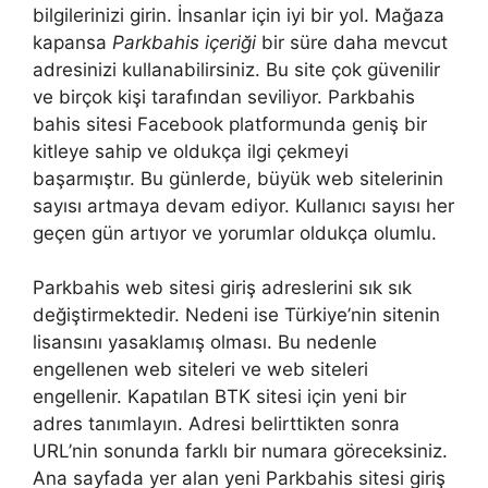
bilgilerinizi girin. İnsanlar için iyi bir yol. Mağaza
kapansa
Parkbahis içeriği
bir süre daha mevcut
adresinizi kullanabilirsiniz. Bu site çok güvenilir
ve birçok kişi tarafından seviliyor. Parkbahis
bahis sitesi Facebook platformunda geniş bir
kitleye sahip ve oldukça ilgi çekmeyi
başarmıştır. Bu günlerde, büyük web sitelerinin
sayısı artmaya devam ediyor. Kullanıcı sayısı her
geçen gün artıyor ve yorumlar oldukça olumlu.
Parkbahis web sitesi giriş adreslerini sık sık
değiştirmektedir. Nedeni ise Türkiye’nin sitenin
lisansını yasaklamış olması. Bu nedenle
engellenen web siteleri ve web siteleri
engellenir. Kapatılan BTK sitesi için yeni bir
adres tanımlayın. Adresi belirttikten sonra
URL’nin sonunda farklı bir numara göreceksiniz.
Ana sayfada yer alan yeni Parkbahis sitesi giriş