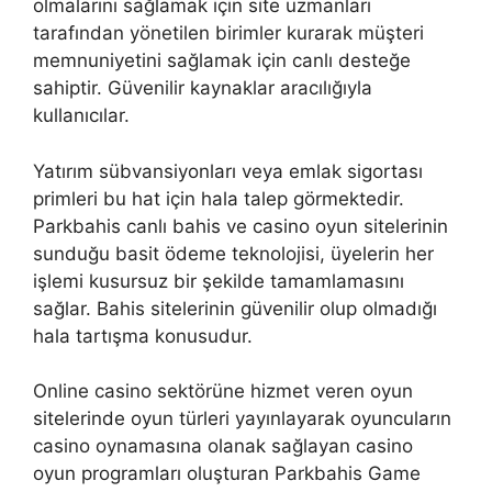
olmalarını sağlamak için site uzmanları
tarafından yönetilen birimler kurarak müşteri
memnuniyetini sağlamak için canlı desteğe
sahiptir. Güvenilir kaynaklar aracılığıyla
kullanıcılar.
Yatırım sübvansiyonları veya emlak sigortası
primleri bu hat için hala talep görmektedir.
Parkbahis canlı bahis ve casino oyun sitelerinin
sunduğu basit ödeme teknolojisi, üyelerin her
işlemi kusursuz bir şekilde tamamlamasını
sağlar. Bahis sitelerinin güvenilir olup olmadığı
hala tartışma konusudur.
Online casino sektörüne hizmet veren oyun
sitelerinde oyun türleri yayınlayarak oyuncuların
casino oynamasına olanak sağlayan casino
oyun programları oluşturan Parkbahis Game