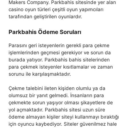
Makers Company. Parkbahis sitesinde yer alan
casino oyun türleri çeşitli oyun yapımcıları
tarafından geliştirilen oyunlardır.
Parkbahis Ödeme Soruları
Parasını geri isteyenlerin gerekli para çekme
işlemlerinden geçmesi gerekiyor ve sorun da
burada yatıyor. Parkbahis bahis sitelerinden
para çekmek isteyenler kısıtlamalar ve zaman
sorunu ile karşılaşmaktadır.
Çekme talebini ileten kişiden olumlu ya da
olumsuz bir yanıt gelmedi. İnsanların para
çekmekte sorun yaşıyor olması şikayetlere de
yol açmaktadır. Parkbahis sitesi uzun süre
ödeme almayan kişiler siteyi kullanmayı bıraktığı
için oyuncu kaybediyor. Siteler güvenilmez hale