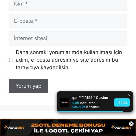
E-
posta
İnternet
sitesi
Daha sonraki yorumlarımda kullanılması için
adım, e-posta adresim ve site adresim bu
tarayıcıya kaydedilsin.
×
Son Yazılar