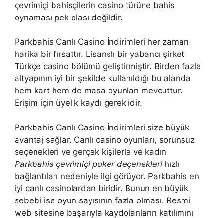
çevrimiçi bahisçilerin casino türüne bahis
oynaması pek olası değildir.
Parkbahis Canlı Casino İndirimleri her zaman
harika bir fırsattır. Lisanslı bir yabancı şirket
Türkçe casino bölümü geliştirmiştir. Birden fazla
altyapının iyi bir şekilde kullanıldığı bu alanda
hem kart hem de masa oyunları mevcuttur.
Erişim için üyelik kaydı gereklidir.
Parkbahis Canlı Casino İndirimleri size büyük
avantaj sağlar. Canlı casino oyunları, sorunsuz
seçenekleri ve gerçek kişilerle ve kadın
Parkbahis çevrimiçi poker deçenekleri
hızlı
bağlantıları nedeniyle ilgi görüyor. Parkbahis en
iyi canlı casinolardan biridir. Bunun en büyük
sebebi ise oyun sayısının fazla olması. Resmi
web sitesine başarıyla kaydolanların katılımını