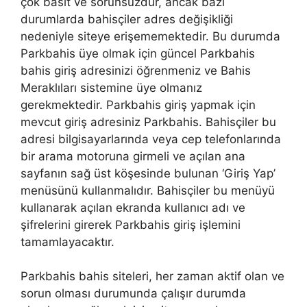
çok basit ve sorunsuzdur, ancak bazı
durumlarda bahisçiler adres değişikliği
nedeniyle siteye erişememektedir. Bu durumda
Parkbahis üye olmak için güncel Parkbahis
bahis giriş adresinizi öğrenmeniz ve Bahis
Meraklıları sistemine üye olmanız
gerekmektedir. Parkbahis giriş yapmak için
mevcut giriş adresiniz Parkbahis. Bahisçiler bu
adresi bilgisayarlarında veya cep telefonlarında
bir arama motoruna girmeli ve açılan ana
sayfanın sağ üst köşesinde bulunan ‘Giriş Yap’
menüsünü kullanmalıdır. Bahisçiler bu menüyü
kullanarak açılan ekranda kullanıcı adı ve
şifrelerini girerek Parkbahis giriş işlemini
tamamlayacaktır.
Parkbahis bahis siteleri, her zaman aktif olan ve
sorun olması durumunda çalışır durumda