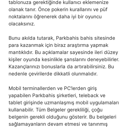
tablonuza gerektiğinde kullanıcı eklemenize
olanak tanır. Önce pokerin kurallarını ve püf
noktalarını öğrenerek daha iyi bir oyuncu
olacaksınız.
Bunu akılda tutarak, Parkbahis bahis sitesinde
para kazanmak için biraz araştırma yapmak
mantıklıdır. Bu açıklamalar sayesinde ileri düzey
kişiler oyunda kesinlikle şanslarını deneyebilirler.
Kazançlarınızı bonuslarla da artırabilirsiniz. Bu
nedenle çevirilerde dikkatli olunmalıdır.
Mobil terminallerden ve PC’lerden giriş
yapabilen Parkbahis şirketleri, teleback ve
tablet girişinde uzmanlaşmış mobil uygulamaları
kullanabilir. Tüm Belgeler gerekliliği, çoğu
belgenin gerekli olduğunu gösterir. Bu belgeleri
sağlamayanların devam etmesi ve tanınmış