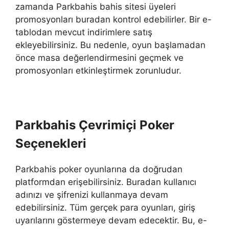
zamanda Parkbahis bahis sitesi üyeleri
promosyonları buradan kontrol edebilirler. Bir e-
tablodan mevcut indirimlere satış
ekleyebilirsiniz. Bu nedenle, oyun başlamadan
önce masa değerlendirmesini geçmek ve
promosyonları etkinleştirmek zorunludur.
Parkbahis Çevrimiçi Poker
Seçenekleri
Parkbahis poker oyunlarına da doğrudan
platformdan erişebilirsiniz. Buradan kullanıcı
adınızı ve şifrenizi kullanmaya devam
edebilirsiniz. Tüm gerçek para oyunları, giriş
uyarılarını göstermeye devam edecektir. Bu, e-