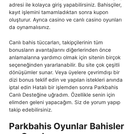
adresi ile kolayca giriş yapabilirsiniz. Bahisçiler,
kayıt işlemini tamamladıktan sonra kupon
oluşturur. Ayrıca casino ve canlı casino oyunları
da oynamalısınız.
Canlı bahis tüccarları, takipçilerinin tüm
bonusların avantajlarını diğerlerinden önce
anlamalarına yardımcı olmak için sitenin birçok
seçeneğinden yararlanabilir. Bu site çok çeşitli
dönüşümler sunar. Veya üyelere çevrimdışı bir
dizi bonus teklif edin ve yapılan istekleri anında
iptal edin Hatalı bir işlemden sonra Parkbahis
Canlı Desteğine uğradım. Özellikle senin için
elimden geleni yapacağım. Siz de yorum yapıp
takip edebilirsiniz.
Parkbahis Oyunlar
Bahisler