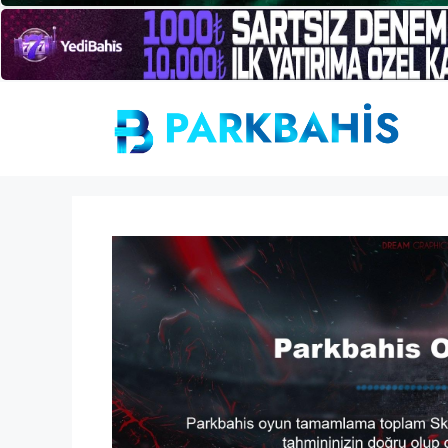
İçeriğe
atla