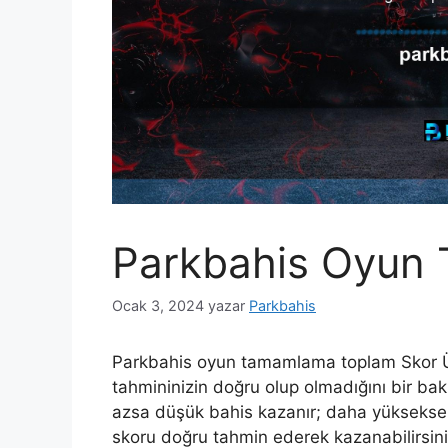
Parkbahis Oyun
Ocak 3, 2024
yazar
Parkbahis
Parkbahis oyun tamamlama toplam Skor Üst
tahmininizin doğru olup olmadığını bir bak
azsa düşük bahis kazanır; daha yüksekse
skoru doğru tahmin ederek kazanabilirsin