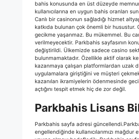
bahis konusunda en üst düzeyde memnuniye
kullanıcılarına en uygun bahis oranları s
Canlı bir casinonun sağladığı hizmet alty
katkıda bulunan çok önemli bir husustur.
gecikme yaşanmaz. Bu mükemmel. Bu canlı k
verilmeyecektir. Parkbahis sayfasının kon
değiştirildi. Ülkemizde sadece casino sek
bulunmamaktadır. Özellikle aktif olarak ken
kazanmaya çalışan platformlardan uzak dur
uygulamalara giriştiğini ve müşteri çekmek
kazanılan ikramiyelerin ödenmesinde geci
açtığını tespit etmek hiç de zor değil.
Parkbahis Lisans Bi
Parkbahis sayfa adresi güncellendi.Parkb
engellendiğinde kullanıcılarımızı mağdur