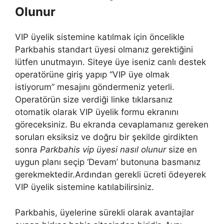
Olunur
VIP üyelik sistemine katılmak için öncelikle
Parkbahis standart üyesi olmanız gerektiğini
lütfen unutmayın. Siteye üye iseniz canlı destek
operatörüne giriş yapıp “VIP üye olmak
istiyorum” mesajını göndermeniz yeterli.
Operatörün size verdiği linke tıklarsanız
otomatik olarak VIP üyelik formu ekranını
göreceksiniz. Bu ekranda cevaplamanız gereken
soruları eksiksiz ve doğru bir şekilde girdikten
sonra
Parkbahis vip üyesi nasıl olunur
size en
uygun planı seçip ‘Devam’ butonuna basmanız
gerekmektedir.Ardından gerekli ücreti ödeyerek
VIP üyelik sistemine katılabilirsiniz.
Parkbahis, üyelerine sürekli olarak avantajlar