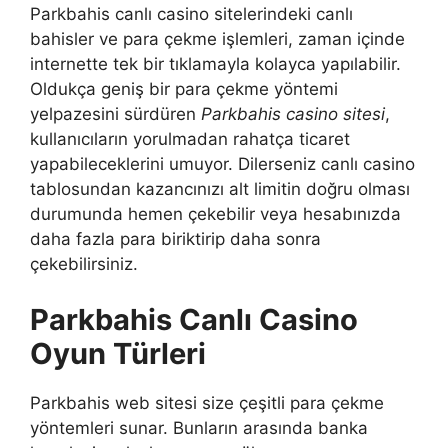
Parkbahis canlı casino sitelerindeki canlı
bahisler ve para çekme işlemleri, zaman içinde
internette tek bir tıklamayla kolayca yapılabilir.
Oldukça geniş bir para çekme yöntemi
yelpazesini sürdüren
Parkbahis casino sitesi
,
kullanıcıların yorulmadan rahatça ticaret
yapabileceklerini umuyor. Dilerseniz canlı casino
tablosundan kazancınızı alt limitin doğru olması
durumunda hemen çekebilir veya hesabınızda
daha fazla para biriktirip daha sonra
çekebilirsiniz.
Parkbahis Canlı Casino
Oyun Türleri
Parkbahis web sitesi size çeşitli para çekme
yöntemleri sunar. Bunların arasında banka