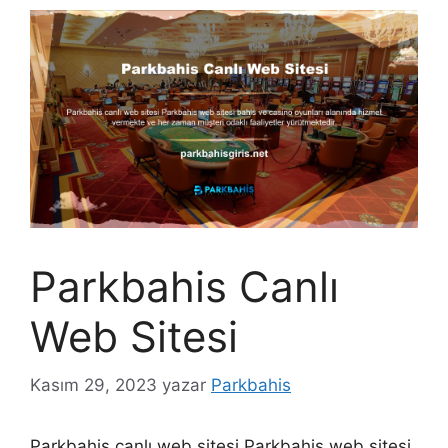
Parkbahis Canlı
Web Sitesi
Kasım 29, 2023
yazar
Parkbahis
Parkbahis canlı web sitesi Parkbahis web sitesi