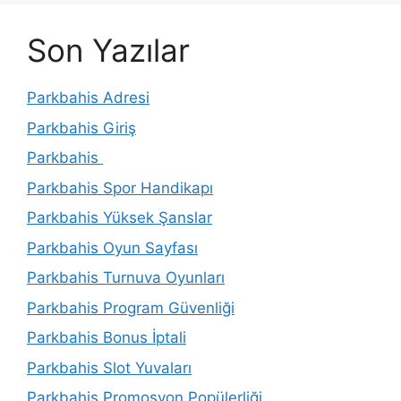
Son Yazılar
Parkbahis Adresi
Parkbahis Giriş
Parkbahis
Parkbahis Spor Handikapı
Parkbahis Yüksek Şanslar
Parkbahis Oyun Sayfası
Parkbahis Turnuva Oyunları
Parkbahis Program Güvenliği
Parkbahis Bonus İptali
Parkbahis Slot Yuvaları
Parkbahis Promosyon Popülerliği