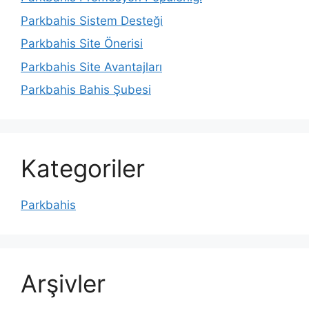
Parkbahis Sistem Desteği
Parkbahis Site Önerisi
Parkbahis Site Avantajları
Parkbahis Bahis Şubesi
Kategoriler
Parkbahis
Arşivler