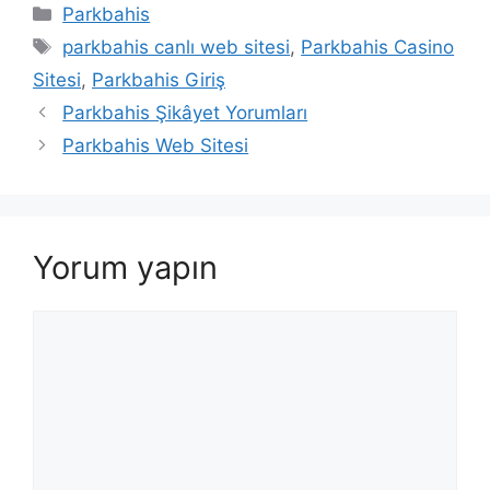
Kategoriler
Parkbahis
Etiketler
parkbahis canlı web sitesi
,
Parkbahis Casino
Sitesi
,
Parkbahis Giriş
Parkbahis Şikâyet Yorumları
Parkbahis Web Sitesi
Yorum yapın
Yorum