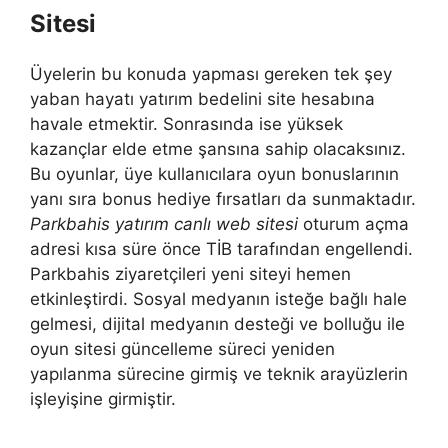
Sitesi
Üyelerin bu konuda yapması gereken tek şey
yaban hayatı yatırım bedelini site hesabına
havale etmektir. Sonrasında ise yüksek
kazançlar elde etme şansına sahip olacaksınız.
Bu oyunlar, üye kullanıcılara oyun bonuslarının
yanı sıra bonus hediye fırsatları da sunmaktadır.
Parkbahis yatırım canlı web sitesi
oturum açma
adresi kısa süre önce TİB tarafından engellendi.
Parkbahis ziyaretçileri yeni siteyi hemen
etkinleştirdi. Sosyal medyanın isteğe bağlı hale
gelmesi, dijital medyanın desteği ve bolluğu ile
oyun sitesi güncelleme süreci yeniden
yapılanma sürecine girmiş ve teknik arayüzlerin
işleyişine girmiştir.