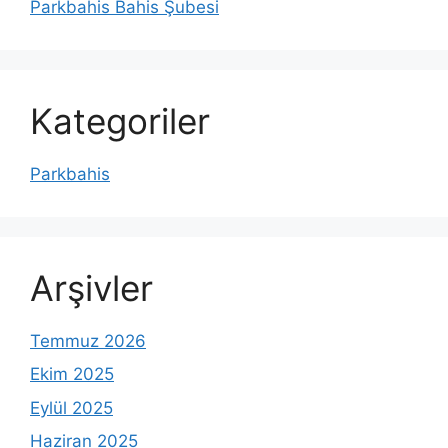
Parkbahis Bahis Şubesi
Kategoriler
Parkbahis
Arşivler
Temmuz 2026
Ekim 2025
Eylül 2025
Haziran 2025