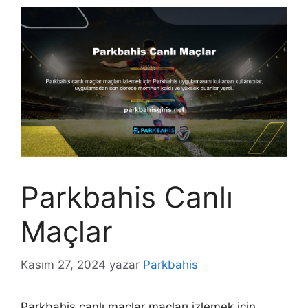
Parkbahis Canlı
Maçlar
Kasım 27, 2024
yazar
Parkbahis
Parkbahis canlı maçlar maçları izlemek için