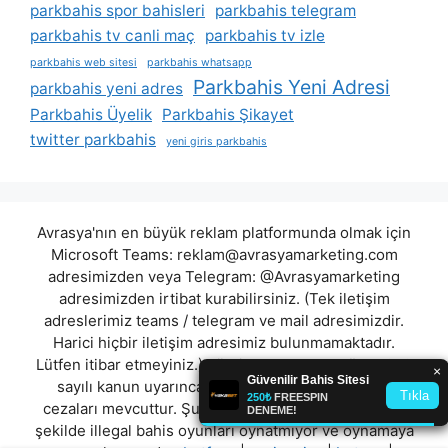
parkbahis spor bahisleri
parkbahis telegram
parkbahis tv canli maç
parkbahis tv izle
parkbahis web sitesi
parkbahis whatsapp
Parkbahis Yeni Adresi
parkbahis yeni adres
Parkbahis Üyelik
Parkbahis Şikayet
twitter parkbahis
yeni giris parkbahis
Avrasya'nın en büyük reklam platformunda olmak için
Microsoft Teams:
reklam@avrasyamarketing.com
adresimizden veya Telegram: @Avrasyamarketing
adresimizden irtibat kurabilirsiniz. (Tek iletişim
adreslerimiz teams / telegram ve mail adresimizdir.
Harici hiçbir iletişim adresimiz bulunmamaktadır.
Lütfen itibar etmeyiniz.) Türkiye yasalarına göre 7258
sayılı kanun uyarınca yasa dışı bahis oynamanın
cezaları mevcuttur. Şu an bulunduğunuz site hiç bir
şekilde illegal bahis oyunları oynatmıyor ve oynamaya