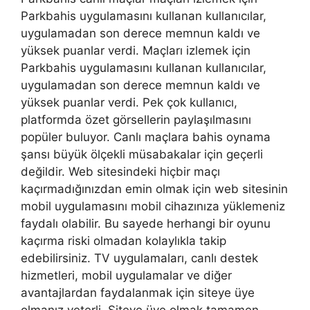
Parkbahis uygulamasını kullanan kullanıcılar,
uygulamadan son derece memnun kaldı ve
yüksek puanlar verdi. Maçları izlemek için
Parkbahis uygulamasını kullanan kullanıcılar,
uygulamadan son derece memnun kaldı ve
yüksek puanlar verdi. Pek çok kullanıcı,
platformda özet görsellerin paylaşılmasını
popüler buluyor. Canlı maçlara bahis oynama
şansı büyük ölçekli müsabakalar için geçerli
değildir. Web sitesindeki hiçbir maçı
kaçırmadığınızdan emin olmak için web sitesinin
mobil uygulamasını mobil cihazınıza yüklemeniz
faydalı olabilir. Bu sayede herhangi bir oyunu
kaçırma riski olmadan kolaylıkla takip
edebilirsiniz. TV uygulamaları, canlı destek
hizmetleri, mobil uygulamalar ve diğer
avantajlardan faydalanmak için siteye üye