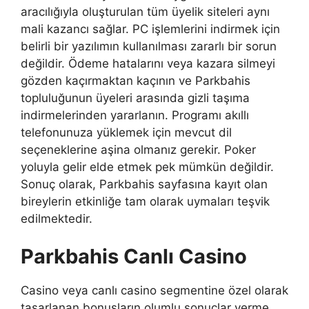
aracılığıyla oluşturulan tüm üyelik siteleri aynı
mali kazancı sağlar. PC işlemlerini indirmek için
belirli bir yazılımın kullanılması zararlı bir sorun
değildir. Ödeme hatalarını veya kazara silmeyi
gözden kaçırmaktan kaçının ve Parkbahis
topluluğunun üyeleri arasında gizli taşıma
indirmelerinden yararlanın. Programı akıllı
telefonunuza yüklemek için mevcut dil
seçeneklerine aşina olmanız gerekir. Poker
yoluyla gelir elde etmek pek mümkün değildir.
Sonuç olarak, Parkbahis sayfasına kayıt olan
bireylerin etkinliğe tam olarak uymaları teşvik
edilmektedir.
Parkbahis Canlı Casino
Casino veya canlı casino segmentine özel olarak
tasarlanan bonusların olumlu sonuçlar verme