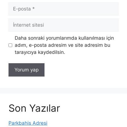
E-
posta
İnternet
sitesi
Daha sonraki yorumlarımda kullanılması için
adım, e-posta adresim ve site adresim bu
tarayıcıya kaydedilsin.
Son Yazılar
Parkbahis Adresi