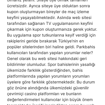
olmanız yeterli. Siteye üye olmak tamamen
ücretsizdir. Ayrıca siteye üye olduktan sonra
kupon oluşturmayan bireyler de maç izleme
keyfini yaşayabilmektedir. Aslında web sitesi
tarafından sağlanan TV uygulamasının keyfini
çıkarmak için kupon oluşturmanıza gerek yoktur.
Bu uygulama spor tutkunlarına keyif verdiği için
rakiplerini geride bırakarak Türkiye’nin en
popüler sitelerinden biri haline geldi. Parkbahis
kullanıcıları tarafından yapılan yorumlar neler?
Genel olarak bu web sitesi hakkındaki geri
bildirimler olumludur. Spor bahislerinin yasallığı
ülkemizde farklılık gösterdiğinden, bahis
platformlarında yapılan yorumların yorumları
üyelere göre farklılık göstermektedir. Bu durum
göz önüne alındığında ülkemizdeki güvenilir
çevrimiçi casino platformları ve bunların
değerlendirmeleri kullanıcılar için büyük önem