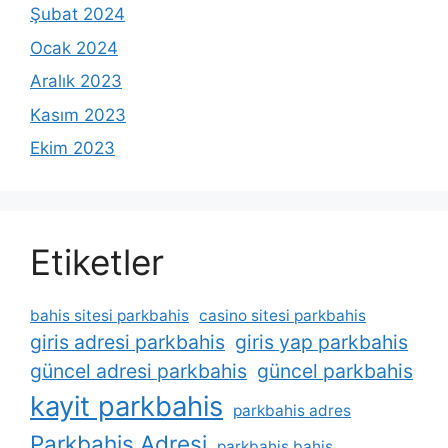
Şubat 2024
Ocak 2024
Aralık 2023
Kasım 2023
Ekim 2023
Etiketler
bahis sitesi parkbahis
casino sitesi parkbahis
giris adresi parkbahis
giris yap parkbahis
güncel adresi parkbahis
güncel parkbahis
kayit parkbahis
parkbahis adres
Parkbahis Adresi
parkbahis bahis