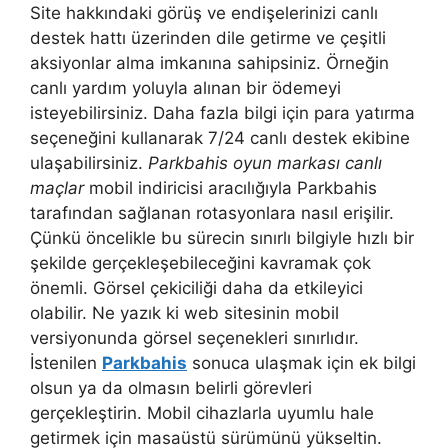
Site hakkındaki görüş ve endişelerinizi canlı
destek hattı üzerinden dile getirme ve çeşitli
aksiyonlar alma imkanına sahipsiniz. Örneğin
canlı yardım yoluyla alınan bir ödemeyi
isteyebilirsiniz. Daha fazla bilgi için para yatırma
seçeneğini kullanarak 7/24 canlı destek ekibine
ulaşabilirsiniz.
Parkbahis oyun markası canlı
maçlar
mobil indiricisi aracılığıyla Parkbahis
tarafından sağlanan rotasyonlara nasıl erişilir.
Çünkü öncelikle bu sürecin sınırlı bilgiyle hızlı bir
şekilde gerçekleşebileceğini kavramak çok
önemli. Görsel çekiciliği daha da etkileyici
olabilir. Ne yazık ki web sitesinin mobil
versiyonunda görsel seçenekleri sınırlıdır.
İstenilen
Parkbahis
sonuca ulaşmak için ek bilgi
olsun ya da olmasın belirli görevleri
gerçekleştirin. Mobil cihazlarla uyumlu hale
getirmek için masaüstü sürümünü yükseltin.