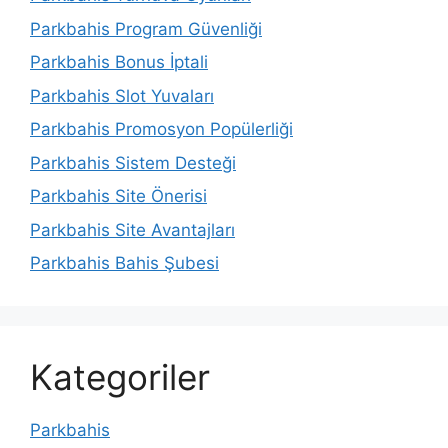
Parkbahis Program Güvenliği
Parkbahis Bonus İptali
Parkbahis Slot Yuvaları
Parkbahis Promosyon Popülerliği
Parkbahis Sistem Desteği
Parkbahis Site Önerisi
Parkbahis Site Avantajları
Parkbahis Bahis Şubesi
Kategoriler
Parkbahis