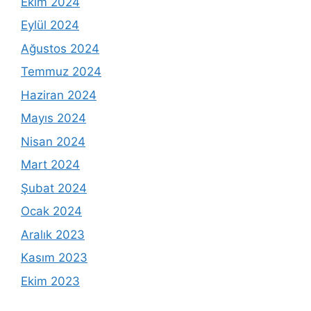
Ekim 2024
Eylül 2024
Ağustos 2024
Temmuz 2024
Haziran 2024
Mayıs 2024
Nisan 2024
Mart 2024
Şubat 2024
Ocak 2024
Aralık 2023
Kasım 2023
Ekim 2023