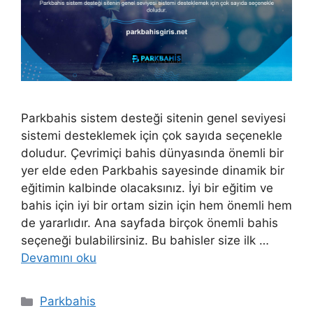
Parkbahis sistem desteği sitenin genel seviyesi
sistemi desteklemek için çok sayıda seçenekle
doludur. Çevrimiçi bahis dünyasında önemli bir
yer elde eden Parkbahis sayesinde dinamik bir
eğitimin kalbinde olacaksınız. İyi bir eğitim ve
bahis için iyi bir ortam sizin için hem önemli hem
de yararlıdır. Ana sayfada birçok önemli bahis
seçeneği bulabilirsiniz. Bu bahisler size ilk …
Devamını oku
Kategoriler
Parkbahis