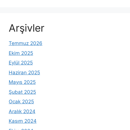
Arşivler
Temmuz 2026
Ekim 2025
Eylül 2025
Haziran 2025
Mayıs 2025
Şubat 2025
Ocak 2025
Aralık 2024
Kasım 2024