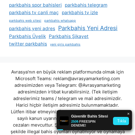
parkbahis spor bahisleri
parkbahis telegram
parkbahis tv canli maç
parkbahis tv izle
parkbahis web sitesi
parkbahis whatsapp
Parkbahis Yeni Adresi
parkbahis yeni adres
Parkbahis Üyelik
Parkbahis Şikayet
twitter parkbahis
yeni giris parkbahis
Avrasya'nın en büyük reklam platformunda olmak için
Microsoft Teams:
reklam@avrasyamarketing.com
adresimizden veya Telegram: @Avrasyamarketing
adresimizden irtibat kurabilirsiniz. (Tek iletişim
adreslerimiz teams / telegram ve mail adresimizdir.
Harici hiçbir iletişim adresimiz bulunmamaktadır.
Lütfen itibar etmeyiniz.) Türkiye yasalarına göre 7258
sayılı kanun uyarınca yasa dışı bahis oynamanın
cezaları mevcuttur. Şu an bulunduğunuz site hiç bir
şekilde illegal bahis oyunları oynatmıyor ve oynamaya