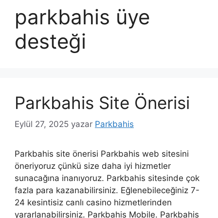
parkbahis üye
desteği
Parkbahis Site Önerisi
Eylül 27, 2025
yazar
Parkbahis
Parkbahis site önerisi Parkbahis web sitesini
öneriyoruz çünkü size daha iyi hizmetler
sunacağına inanıyoruz. Parkbahis sitesinde çok
fazla para kazanabilirsiniz. Eğlenebileceğiniz 7-
24 kesintisiz canlı casino hizmetlerinden
yararlanabilirsiniz. Parkbahis Mobile. Parkbahis