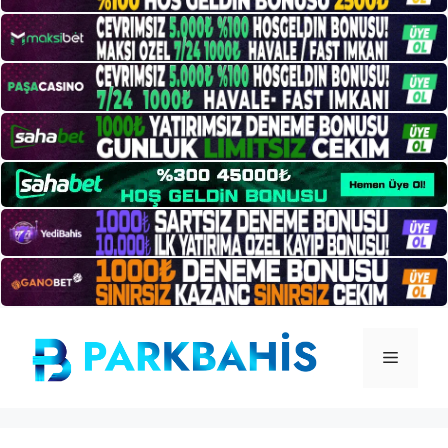
İçeriğe
atla
Menü