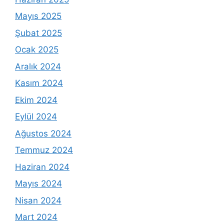
Mayıs 2025
Şubat 2025
Ocak 2025
Aralık 2024
Kasım 2024
Ekim 2024
Eylül 2024
Ağustos 2024
Temmuz 2024
Haziran 2024
Mayıs 2024
Nisan 2024
Mart 2024