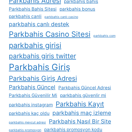
Parkbahis Adresi
parkbahis bahis
Parkbahis Bahis Sitesi
parkbahis bonus
parkbahis canli
parkbahis canlı casino
parkbahis canlı destek
Parkbahis Casino Sitesi
parkbahis com
parkbahis girisi
parkbahis giris twitter
Parkbahis Giriş
Parkbahis Giriş Adresi
Parkbahis Güncel
Parkbahis Güncel Adresi
Parkbahis Güvenilir Mi
parkbahis güvenlir mi
Parkbahis Kayıt
parkbahis instagram
parkbahis maç izleme
parkbahis kaç oldu
Parkbahis Nasıl Bir Site
parkbahis mevcut adresi
parkbahis promosyon kodu
parkbahis promosyon