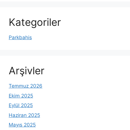
Kategoriler
Parkbahis
Arşivler
Temmuz 2026
Ekim 2025
Eylül 2025
Haziran 2025
Mayıs 2025