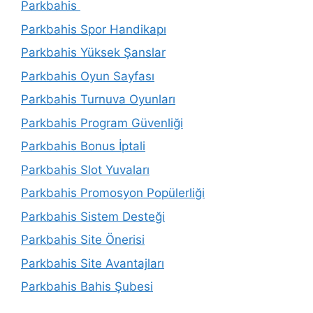
Parkbahis
Parkbahis Spor Handikapı
Parkbahis Yüksek Şanslar
Parkbahis Oyun Sayfası
Parkbahis Turnuva Oyunları
Parkbahis Program Güvenliği
Parkbahis Bonus İptali
Parkbahis Slot Yuvaları
Parkbahis Promosyon Popülerliği
Parkbahis Sistem Desteği
Parkbahis Site Önerisi
Parkbahis Site Avantajları
Parkbahis Bahis Şubesi