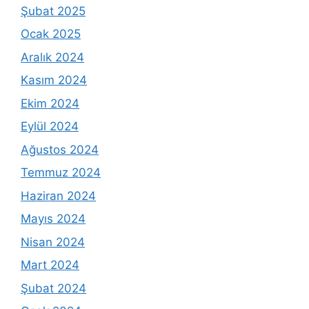
Şubat 2025
Ocak 2025
Aralık 2024
Kasım 2024
Ekim 2024
Eylül 2024
Ağustos 2024
Temmuz 2024
Haziran 2024
Mayıs 2024
Nisan 2024
Mart 2024
Şubat 2024