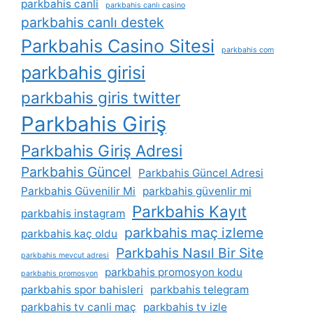
parkbahis canli
parkbahis canlı casino
parkbahis canlı destek
Parkbahis Casino Sitesi
parkbahis com
parkbahis girisi
parkbahis giris twitter
Parkbahis Giriş
Parkbahis Giriş Adresi
Parkbahis Güncel
Parkbahis Güncel Adresi
Parkbahis Güvenilir Mi
parkbahis güvenlir mi
Parkbahis Kayıt
parkbahis instagram
parkbahis maç izleme
parkbahis kaç oldu
Parkbahis Nasıl Bir Site
parkbahis mevcut adresi
parkbahis promosyon kodu
parkbahis promosyon
parkbahis spor bahisleri
parkbahis telegram
parkbahis tv canli maç
parkbahis tv izle