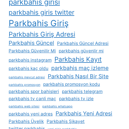
parkbahis girisi
parkbahis giris twitter
Parkbahis Giriş
Parkbahis Giriş Adresi
Parkbahis Güncel
Parkbahis Güncel Adresi
Parkbahis Güvenilir Mi
parkbahis güvenlir mi
Parkbahis Kayıt
parkbahis instagram
parkbahis maç izleme
parkbahis kaç oldu
Parkbahis Nasıl Bir Site
parkbahis mevcut adresi
parkbahis promosyon kodu
parkbahis promosyon
parkbahis spor bahisleri
parkbahis telegram
parkbahis tv canli maç
parkbahis tv izle
parkbahis web sitesi
parkbahis whatsapp
Parkbahis Yeni Adresi
parkbahis yeni adres
Parkbahis Üyelik
Parkbahis Şikayet
twitter parkbahis