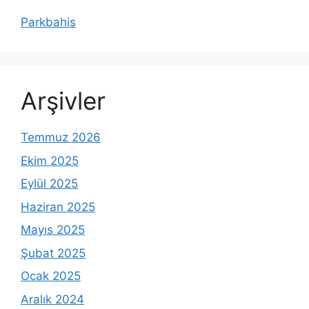
Parkbahis
Arşivler
Temmuz 2026
Ekim 2025
Eylül 2025
Haziran 2025
Mayıs 2025
Şubat 2025
Ocak 2025
Aralık 2024