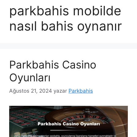
parkbahis mobilde
nasıl bahis oynanır
Parkbahis Casino
Oyunları
Ağustos 21, 2024
yazar
Parkbahis