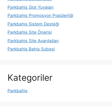
Parkbahis Slot Yuvaları
Parkbahis Promosyon Popülerliği
Parkbahis Sistem Desteği
Parkbahis Site Önerisi
Parkbahis Site Avantajları
Parkbahis Bahis Şubesi
Kategoriler
Parkbahis