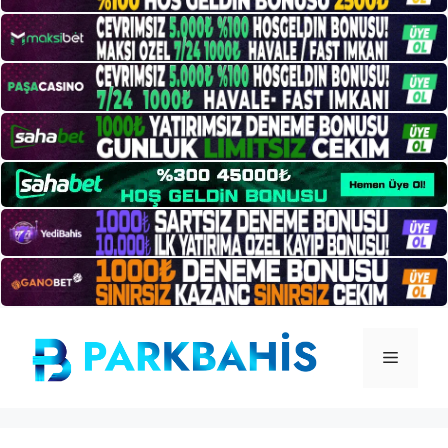
İçeriğe
atla
Menü