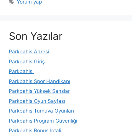
Yorum yap
Son Yazılar
Parkbahis Adresi
Parkbahis Giriş
Parkbahis
Parkbahis Spor Handikapı
Parkbahis Yüksek Şanslar
Parkbahis Oyun Sayfası
Parkbahis Turnuva Oyunları
Parkbahis Program Güvenliği
Parkbahis Bonus İptali