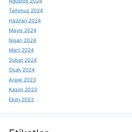
Ağustos 2024
Temmuz 2024
Haziran 2024
Mayıs 2024
Nisan 2024
Mart 2024
Şubat 2024
Ocak 2024
Aralık 2023
Kasım 2023
Ekim 2023