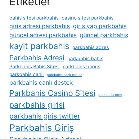
Etiketler
bahis sitesi parkbahis
casino sitesi parkbahis
giris adresi parkbahis
giris yap parkbahis
güncel adresi parkbahis
güncel parkbahis
kayit parkbahis
parkbahis adres
Parkbahis Adresi
parkbahis bahis
Parkbahis Bahis Sitesi
parkbahis bonus
parkbahis canli
parkbahis canlı casino
parkbahis canlı destek
Parkbahis Casino Sitesi
parkbahis com
parkbahis girisi
parkbahis giris twitter
Parkbahis Giriş