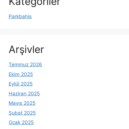
Kategoriler
Parkbahis
Arşivler
Temmuz 2026
Ekim 2025
Eylül 2025
Haziran 2025
Mayıs 2025
Şubat 2025
Ocak 2025