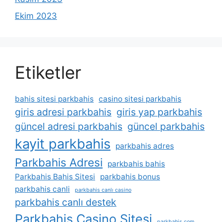
Ekim 2023
Etiketler
bahis sitesi parkbahis
casino sitesi parkbahis
giris adresi parkbahis
giris yap parkbahis
güncel adresi parkbahis
güncel parkbahis
kayit parkbahis
parkbahis adres
Parkbahis Adresi
parkbahis bahis
Parkbahis Bahis Sitesi
parkbahis bonus
parkbahis canli
parkbahis canlı casino
parkbahis canlı destek
Parkbahis Casino Sitesi
parkbahis com