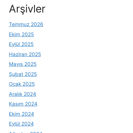
Arşivler
Temmuz 2026
Ekim 2025
Eylül 2025
Haziran 2025
Mayıs 2025
Şubat 2025
Ocak 2025
Aralık 2024
Kasım 2024
Ekim 2024
Eylül 2024