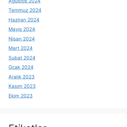
Ağustos 2024
Temmuz 2024
Haziran 2024
Mayıs 2024
Nisan 2024
Mart 2024
Şubat 2024
Ocak 2024
Aralık 2023
Kasım 2023
Ekim 2023