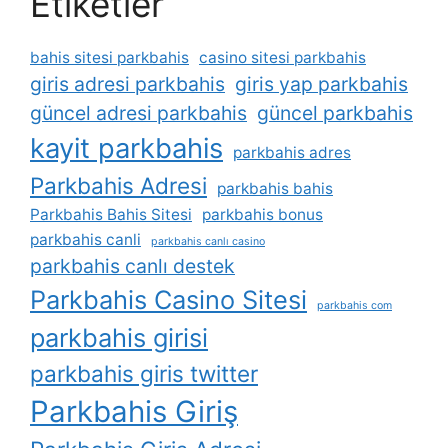
Etiketler
bahis sitesi parkbahis
casino sitesi parkbahis
giris adresi parkbahis
giris yap parkbahis
güncel adresi parkbahis
güncel parkbahis
kayit parkbahis
parkbahis adres
Parkbahis Adresi
parkbahis bahis
Parkbahis Bahis Sitesi
parkbahis bonus
parkbahis canli
parkbahis canlı casino
parkbahis canlı destek
Parkbahis Casino Sitesi
parkbahis com
parkbahis girisi
parkbahis giris twitter
Parkbahis Giriş