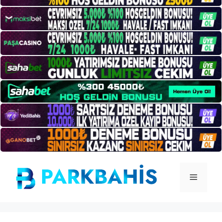
İçeriğe
atla
Menü