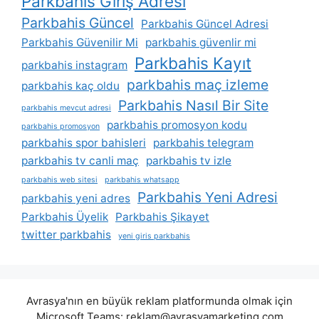
Parkbahis Giriş Adresi
Parkbahis Güncel
Parkbahis Güncel Adresi
Parkbahis Güvenilir Mi
parkbahis güvenlir mi
Parkbahis Kayıt
parkbahis instagram
parkbahis maç izleme
parkbahis kaç oldu
Parkbahis Nasıl Bir Site
parkbahis mevcut adresi
parkbahis promosyon kodu
parkbahis promosyon
parkbahis spor bahisleri
parkbahis telegram
parkbahis tv canli maç
parkbahis tv izle
parkbahis web sitesi
parkbahis whatsapp
Parkbahis Yeni Adresi
parkbahis yeni adres
Parkbahis Üyelik
Parkbahis Şikayet
twitter parkbahis
yeni giris parkbahis
Avrasya'nın en büyük reklam platformunda olmak için
Microsoft Teams:
reklam@avrasyamarketing.com