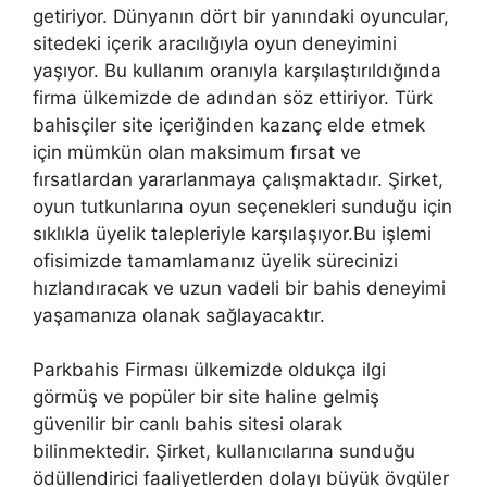
getiriyor. Dünyanın dört bir yanındaki oyuncular,
sitedeki içerik aracılığıyla oyun deneyimini
yaşıyor. Bu kullanım oranıyla karşılaştırıldığında
firma ülkemizde de adından söz ettiriyor. Türk
bahisçiler site içeriğinden kazanç elde etmek
için mümkün olan maksimum fırsat ve
fırsatlardan yararlanmaya çalışmaktadır. Şirket,
oyun tutkunlarına oyun seçenekleri sunduğu için
sıklıkla üyelik talepleriyle karşılaşıyor.Bu işlemi
ofisimizde tamamlamanız üyelik sürecinizi
hızlandıracak ve uzun vadeli bir bahis deneyimi
yaşamanıza olanak sağlayacaktır.
Parkbahis Firması ülkemizde oldukça ilgi
görmüş ve popüler bir site haline gelmiş
güvenilir bir canlı bahis sitesi olarak
bilinmektedir. Şirket, kullanıcılarına sunduğu
ödüllendirici faaliyetlerden dolayı büyük övgüler