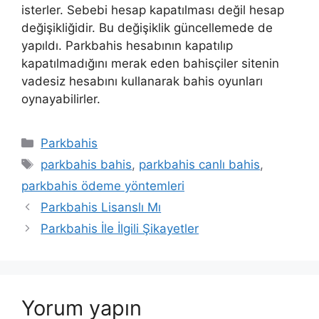
isterler. Sebebi hesap kapatılması değil hesap
değişikliğidir. Bu değişiklik güncellemede de
yapıldı. Parkbahis hesabının kapatılıp
kapatılmadığını merak eden bahisçiler sitenin
vadesiz hesabını kullanarak bahis oyunları
oynayabilirler.
Kategoriler
Parkbahis
Etiketler
parkbahis bahis
,
parkbahis canlı bahis
,
parkbahis ödeme yöntemleri
Parkbahis Lisanslı Mı
Parkbahis İle İlgili Şikayetler
Yorum yapın