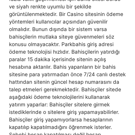
ve siyah renkte uyumlu bir şekilde
görüntülenmektedir. Bir Casino sitesinin ödeme
yöntemleri kullanıcılar açısından güvenilir
olmalıdır. Bunun dışında bir sistem varsa
bahisçilerin mutlaka siteye güvenmeleri söz
konusu olmayacaktır. Parkbahis giriş adresi
ödeme teknolojisi hızlıdır. Bahisçilerin yatırdığı
paralar 15 dakika içerisinde sitenin açılış
hesabına aktarılır. Bahis yapanların bir bahis
sitesine para yatırmadan önce 7/24 canlı destek
hattından sitenin güncel hesap numarasını da
talep etmeleri gerekmektedir. Bahisçiler sitede
aşağıdaki ödeme teknolojilerini kullanarak
yatırım yaparlar: Bahisçiler sitelere girmek
istediklerinde o sitelere giriş yapamayabilirler.
Bahisçiler giriş yapamıyorlarsa hesaplarının
kapatılıp kapatılmadığını öğrenmek isterler.
Sebebi hesap kapatılması değil hesap