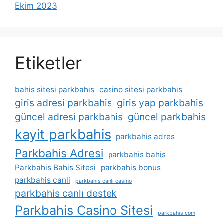
Ekim 2023
Etiketler
bahis sitesi parkbahis
casino sitesi parkbahis
giris adresi parkbahis
giris yap parkbahis
güncel adresi parkbahis
güncel parkbahis
kayit parkbahis
parkbahis adres
Parkbahis Adresi
parkbahis bahis
Parkbahis Bahis Sitesi
parkbahis bonus
parkbahis canli
parkbahis canlı casino
parkbahis canlı destek
Parkbahis Casino Sitesi
parkbahis com