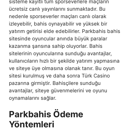
sisteme kayıtlı tüm sporseverlere maçların
ücretsiz canlı yayınlarını sunmaktadır. Bu
nedenle sporseverler maçları canlı olarak
izleyebilir, bahis oynayabilir ve yüksek bir
yatırım getirisi elde edebilirler. Parkbahis bahis
sitesinde oyuncular anında büyük paralar
kazanma şansına sahip oluyorlar. Bahis
sitelerinin oyuncularına sunduğu avantajlar,
kullanıcıların hızlı bir şekilde yatırım yapmasına
ve siteye üye olmasına olanak tanır. Bu oyun
sitesi kurulmuş ve daha sonra Türk Casino
pazarına girmiştir. Bahisçilere sunduğu
avantajlar, siteye güvenmelerini ve oyunu
oynamalarını sağlar.
Parkbahis Ödeme
Yöntemleri