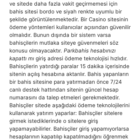
ve sitede daha fazla vakit geçirmemesi için
bahis sitesi bordo ve siyah renkte uyumlu bir
şekilde görüntülenmektedir. Bir Casino sitesinin
ödeme yöntemleri kullanıcılar açısından güvenilir
olmalıdır. Bunun dışında bir sistem varsa
bahisçilerin mutlaka siteye güvenmeleri söz
konusu olmayacaktır.
Parkbahis hesabınızı
kapattı mı
giriş adresi ödeme teknolojisi hızlıdır.
Bahisçilerin yatırdığı paralar 15 dakika içerisinde
sitenin açılış hesabına aktarılır. Bahis yapanların
bir bahis sitesine para yatırmadan önce 7/24
canlı destek hattından sitenin güncel hesap
numarasını da talep etmeleri gerekmektedir.
Bahisçiler sitede aşağıdaki ödeme teknolojilerini
kullanarak yatırım yaparlar: Bahisçiler sitelere
girmek istediklerinde o sitelere giriş
yapamayabilirler. Bahisçiler giriş yapamıyorlarsa
hesaplarının kapatılıp kapatılmadığını öğrenmek