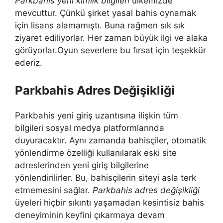
Parkbahis yeni kimlik bilgileri
ülkemizde
mevcuttur. Çünkü şirket yasal bahis oynamak
için lisans alamamıştı. Buna rağmen sık sık
ziyaret ediliyorlar. Her zaman büyük ilgi ve alaka
görüyorlar.Oyun severlere bu fırsat için teşekkür
ederiz.
Parkbahis Adres Değişikliği
Parkbahis yeni giriş uzantısına ilişkin tüm
bilgileri sosyal medya platformlarında
duyuracaktır. Aynı zamanda bahisçiler, otomatik
yönlendirme özelliği kullanılarak eski site
adreslerinden yeni giriş bilgilerine
yönlendirilirler. Bu, bahisçilerin siteyi asla terk
etmemesini sağlar.
Parkbahis adres değişikliği
üyeleri hiçbir sıkıntı yaşamadan kesintisiz bahis
deneyiminin keyfini çıkarmaya devam