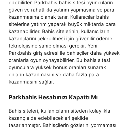
edebilirler. Parkbahis bahis sitesi oyuncuların
güven ve rahatlıkla yatırım yapmasına ve para
kazanmasına olanak tanır. Kullanıcılar bahis
sitelerine yatırım yaparak büyük miktarda para
kazanabilirler. Bahis sitelerinin, kullanıcıların
kazançlarını çekebilmesi için güvenilir ödeme
teknolojisine sahip olması gerekir. Yeni
Parkbahis giriş adresi ile bahisçiler daha yüksek
oranlarla oyun oynayabilirler. Bu bahis sitesi
oyunculara yüksek bonus oranları sunarak
onların kazanmasını ve daha fazla para
kazanmasını sağlar.
Parkbahis Hesabınızı Kapattı Mı
Bahis siteleri, kullanıcıların siteden kolaylıkla
kazanç elde edebilecekleri şekilde
tasarlanmıştır. Bahisçilerin gözlerini yormaması