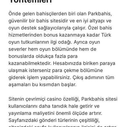
Önde gelen bahisçilerden biri olan Parkbahis,
güvenilir bir bahis sitesidir ve en iyi altyapı ve
oyun destek sağlayıcılarıyla çalışır. Özel bahis
hizmetlerinden bonus kazanmaya kadar Türk
oyun tutkunlarının ilgi odağı. Ayrıca oyun
severler hem oyun bölümünde hem de
bonuslarda oldukça fazla para
kazanabilmektedir. Hesabınızda biriken paraya
ulaşmak isterseniz para çekme bölümüne
giderek işlem yapabilirsiniz. Çıkış adımının tüm
aşamaları bu kısımdan başlar.
Sitenin çevrimiçi casino özelliği, Parkbahis sitesi
kullanıcılarını daha tanıdık hale getirir ve
yayınlama maliyetini önemli ölçüde artırır.
Sayfanızdaki gönderi türlerinin çeşitliliği,