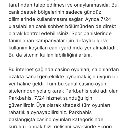
tarafından talep edilmesi ve onaylanmasıdır. Bu,
canlı destek bölgelerinin sadece gündüz
dilimlerinde kullanılmasını sağlar. Ayrıca 7/24
ulaşılabilen canlı sohbet bölümünden de direkt
olarak kontrol edebilirsiniz. Spor bahislerinde
tanımlanan kampanyalar için detaylı bilgi ve
kullanım koşulları canlı yardımda yer almaktadır.
Bu da sitenin kullanılabilirliğini artırır.
Bu internet çağında casino oyunları, salonlardan
uzakta sanal gerçeklikte oynamak için uygun bir
yer haline geldi. Tüm bu sanal casino oyun
sitelerinden yola çıkarak Parkbahis eski adı olan
Parkbahis, 7/24 hizmet sunduğu için
güvenilirdir. Üye olarak sitedeki tüm oyunları
rahatlıkla oynayabilirsiniz. Parkbahis
başlangıçta casino oyunları kategorisinde
kuruldu, ancak hızlı gelişimi sayesinde Scoop