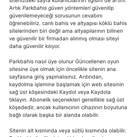
sitenizdeki sayfa kullanıcılarının ilgisini de artırır.
Artık
Parkbahis güven yöntemleri
güvenilip
güvenilemeyeceği sorusunun cevabını
öğrenebiliriz. canlı bahis ve altyapısı köklü bahis
sitelerinden biri değil ama altyapılarının bilinen
ve güvenilir bir firmadan alınmış olması siteyi
daha güvenilir kılıyor.
Parkbahis nasıl üye olunur Güncellenen oyun
sitesine üye olmak için öncelikle sitenin ana
sayfasına giriş yapmalısınız. Ardından,
kaydolma işlemine başlamak için web sitesinin
sağ üst köşesindeki Kaydol veya Kaydola
tıklayın. Abonelik seçenekleri genellikle sağ üst
köşededir, ancak kullanıcının cihazının boyutuna
bağlı olarak başka bir alanda olabilir.
Sitenin alt kısmında veya sütlü kısmında olabilir.