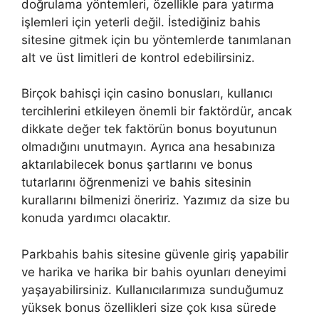
doğrulama yöntemleri, özellikle para yatırma
işlemleri için yeterli değil. İstediğiniz bahis
sitesine gitmek için bu yöntemlerde tanımlanan
alt ve üst limitleri de kontrol edebilirsiniz.
Birçok bahisçi için casino bonusları, kullanıcı
tercihlerini etkileyen önemli bir faktördür, ancak
dikkate değer tek faktörün bonus boyutunun
olmadığını unutmayın. Ayrıca ana hesabınıza
aktarılabilecek bonus şartlarını ve bonus
tutarlarını öğrenmenizi ve bahis sitesinin
kurallarını bilmenizi öneririz. Yazımız da size bu
konuda yardımcı olacaktır.
Parkbahis bahis sitesine güvenle giriş yapabilir
ve harika ve harika bir bahis oyunları deneyimi
yaşayabilirsiniz. Kullanıcılarımıza sunduğumuz
yüksek bonus özellikleri size çok kısa sürede