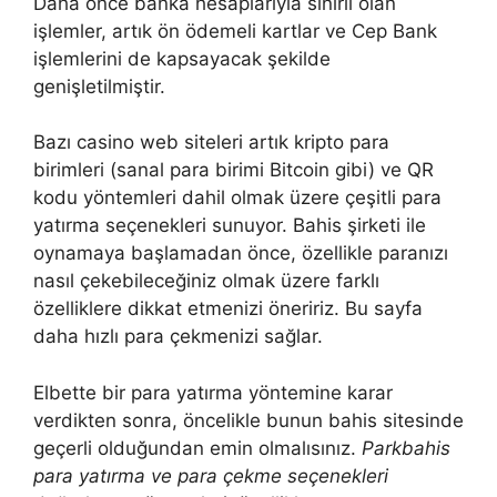
Daha önce banka hesaplarıyla sınırlı olan
işlemler, artık ön ödemeli kartlar ve Cep Bank
işlemlerini de kapsayacak şekilde
genişletilmiştir.
Bazı casino web siteleri artık kripto para
birimleri (sanal para birimi Bitcoin gibi) ve QR
kodu yöntemleri dahil olmak üzere çeşitli para
yatırma seçenekleri sunuyor. Bahis şirketi ile
oynamaya başlamadan önce, özellikle paranızı
nasıl çekebileceğiniz olmak üzere farklı
özelliklere dikkat etmenizi öneririz. Bu sayfa
daha hızlı para çekmenizi sağlar.
Elbette bir para yatırma yöntemine karar
verdikten sonra, öncelikle bunun bahis sitesinde
geçerli olduğundan emin olmalısınız.
Parkbahis
para yatırma ve para çekme seçenekleri