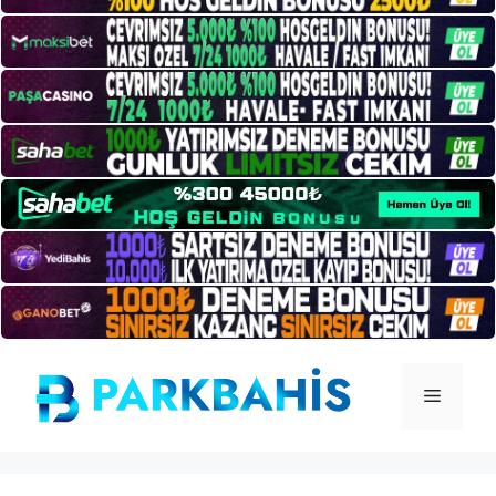
İçeriğe
atla
Menü