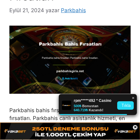
Eylül 21, 2024
yazar
Parkbahis
Parkbahis bahis fırsatları Parkbahis bahis
fırsatları. Parkbahis canlı asistanlık hizmeti, en
başından beri büyük bir popülerlik kazanmış,
×
deneyimli bahisçilerin ilgisini çekmiş ve sürekli