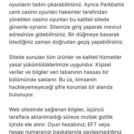
oyunların tadını çıkarabilirsiniz. Ayrıca
Parkbahis
canlı casino oyunları
hakemler tarafından
yönetilen casino oyunları bu kaliteli sitede
güvenle oynanır. Sitemize giriş yaparak mevcut
adresinize gidebilirsiniz. Bir düğmeye basarak
istediğiniz zaman doğrudan geçiş yapabilirsiniz.
Sitede sunulan tüm ürünler ve kaliteli hizmetler
yasal yükümlülüklerimize uygundur. Kişisel
veriler ve bilgiler veri tabanının hassas bir
bölümünde saklanır. Bu üs, kimsenin
hackleyemeyeceği şifre korumalı bir alanda
bulunuyor.
Web sitesinde sağlanan bilgiler, üçüncü
taraflara aktarılmadığı sürece mutlak gizlilik
içinde ele alınır. Oyun hesabınız; EFT veya
hesap numaranızı başkalarıyla paylaşmadığınız