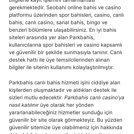
bilgilerle kayıt işlemini tamamlaması
gerekmektedir. Seobahi online bahis ve casino
platformu üzerinden spor bahisleri, casino, canlı
bahis, canlı casino, sanal bahis, bingo ve
benzeri bölümlere ulaşabilirsiniz. En iyi bahis
siteleri arasında yer alan Parkbahis,
kullanıcılarına spor bahisleri ve casino kapsamlı
ve güvenilir bir şekilde sunmasıyla tanınır. Canlı
destek hattı ile üye temsilcilerinden alınan
bilgiler ile sitenin kullanımı kolaylaştırılmıştır.
Parkbahis canlı bahis hizmeti işini ciddiye alan
kişilerden oluşmaktadır ve aldıkları destek ile
sizleri mutlu edecektir.
Parkbahis canlı casino’ya
nasıl katılınır
üye olarak her yönden
yararlanabileceğiniz hizmetler sunduğu için
güvenilir bir site olarak görmekteyiz. Bu yüzden
güvenilir sitemize üye olabilmeniz için hakkında