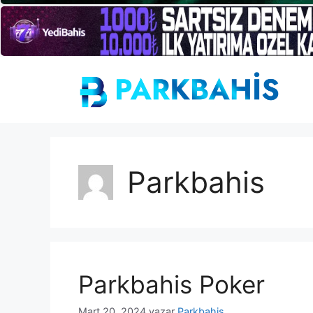
İçeriğe
atla
Parkbahis
Parkbahis Poker
Mart 20, 2024
yazar
Parkbahis