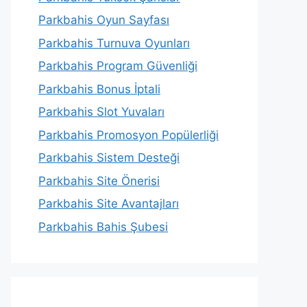
Parkbahis Oyun Sayfası
Parkbahis Turnuva Oyunları
Parkbahis Program Güvenliği
Parkbahis Bonus İptali
Parkbahis Slot Yuvaları
Parkbahis Promosyon Popülerliği
Parkbahis Sistem Desteği
Parkbahis Site Önerisi
Parkbahis Site Avantajları
Parkbahis Bahis Şubesi