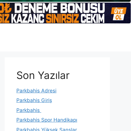
Son Yazılar
Parkbahis Adresi
Parkbahis Giriş
Parkbahis
Parkbahis Spor Handikapı
Parkbahis Yüksek Şanslar